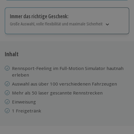
Immer das richtige Geschenk:
Große Auswahl, volle Flexibilität und maximale Sicherheit
Große Auswahl
Über 9.000 Erlebnisse.
Volle Flexibilität
Jeder Gutschein für alle Erlebnisse einlösbar.
Inhalt
Maximale Sicherheit
10 Jahre gültig & verlängerbar.
Rennsport-Feeling im Full-Motion Simulator hautnah
erleben
Auswahl aus über 100 verschiedenen Fahrzeugen
Mehr als 50 laser gescannte Rennstrecken
Einweisung
1 Freigetränk