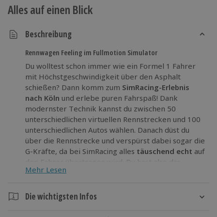
Alles auf einen Blick
Beschreibung
Rennwagen Feeling im Fullmotion Simulator
Du wolltest schon immer wie ein Formel 1 Fahrer
mit Höchstgeschwindigkeit über den Asphalt
schießen? Dann komm zum
SimRacing-Erlebnis
nach Köln
und erlebe puren Fahrspaß! Dank
modernster Technik kannst du zwischen 50
unterschiedlichen virtuellen Rennstrecken und 100
unterschiedlichen Autos wählen. Danach düst du
über die Rennstrecke und verspürst dabei sogar die
G-Kräfte, da bei SimRacing alles
täuschend echt
auf
den Fahrer übertragen wird. Du hast also das
Mehr Lesen
Gefühl, die ganze Zeit in einem richtigen
Rennwagen zu sitzen.
Die wichtigsten Infos
Buche deinen
persönlichen Grand Prix
und drücke
wie Michael Schumacher aufs Gaspedal!
Dauer