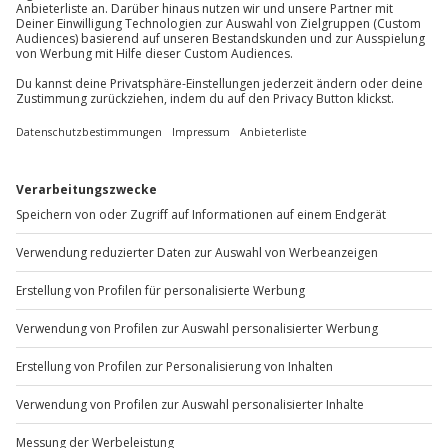
Teilnehmer
Gutschein gültig für 1 Person
Du möchtest als Firma bestellen?
Gruppengröße: 1-5 Personen
Sichere Dir attraktive Firmenkunden Vorteile.
+49 89 / 60 60 89 700
Mo-Fr: 9-17 Uhr
b2b@jochen-schweizer.de
www.b2b.jochen-schweizer.de/
Artikelnummer
:
48378
Andere Produkte entdecken