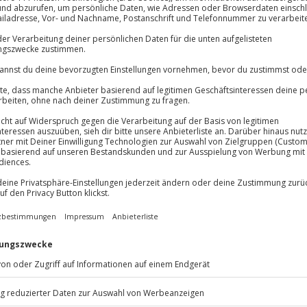
 und mehr als 170 Fahrzeuge mit
Immer das rich
Große Auswahl, voll
Große Auswa
Über 9.000 Erle
Volle Flexibil
rst du jede Bodenwelle, jedes
Jeder Gutschein
Du nimmst Platz in einem
Maximale Sic
r dich mit realistischer
10 Jahre gültig
fort in seinen Bann zieht. Über
etreu vermessene Strecken
iden bis zum kraftvollen GT-
ir, wie du das Maximum aus
steigern möchtest oder einfach
Hier startest du durch. Teste
 in der perfekten Illusion des