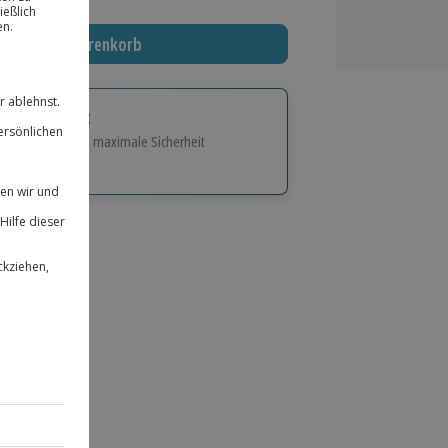
In den Warenkorb
tige Geschenk:
e Flexibilität und maximale Sicherheit
hl
bnisse.
ität
 für alle Erlebnisse einlösbar.
herheit
 & verlängerbar.