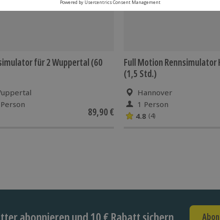
imulator für 2 Wuppertal (60
Full Motion Rennsimulator
(1,5 Std.)
uppertal
Hannover
 Person
1 Person
89,90 €
4.8
(4)
ter abonnieren und 10 € Rabatt sichern
Abon