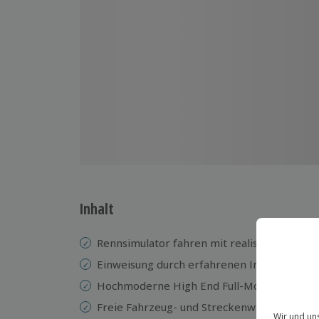
Inhalt
Rennsimulator fahren mit realistischem Rac
Einweisung durch erfahrenen Instruktor
Hochmoderne High End Full-Motion-Simula
Freie Fahrzeug- und Streckenwahl