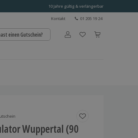
10 Jahre gültig & verlängerbar
Kontakt
01 205 19 24
hast einen Gutschein?
Benutzerkonto
utschein
lator Wuppertal (90