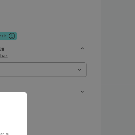
hein
en
sbar
rt verfügbar
ten Schritt einen Termin aus
 MwSt.)