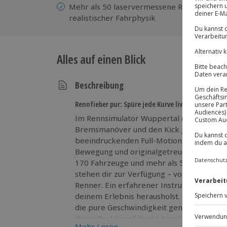
Mehr als 50 laservermessene Rennstrecken
realistischer Fahrphysik
Alles auf einen Blick
Beschreibung
Rennfieber pur: Spüre jede Kurve live!
Im Rennsimulator Wuppertal (90 Min.) spü
Bremsmanöver und den Kick jeder Kurve. 
beeindruckenden Full-Motion-Simulator, de
Bewegung und originalgetreuer Technik so
170 Fahrzeuge und mehr als 50 originalg
stehen dir zur Verfügung – vom Formelbol
Renner. Ein erfahrener Instruktor zeigt d
deinem Erlebnis herausholst. Ob du dich 
die pure Geschwindigkeit genießen willst: 
deine Reaktionsfähigkeit und verliere dich
Mehr Lesen