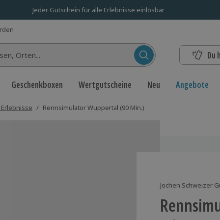
Jeder Gutschein für alle Erlebnisse einlösbar
erden
Du 
n...
Geschenkboxen
Wertgutscheine
Neu
Angebote
 Erlebnisse
/
Rennsimulator Wuppertal (90 Min.)
Jochen Schweizer G
Rennsimu