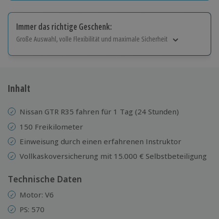
Immer das richtige Geschenk:
Große Auswahl, volle Flexibilität und maximale Sicherheit
Große Auswahl
Über 9.000 Erlebnisse.
Volle Flexibilität
Jeder Gutschein für alle Erlebnisse einlösbar.
Inhalt
Maximale Sicherheit
10 Jahre gültig & verlängerbar.
Nissan GTR R35 fahren
für 1 Tag (24 Stunden)
150 Freikilometer
Einweisung durch einen erfahrenen Instruktor
Vollkaskoversicherung mit 15.000 € Selbstbeteiligung
Technische Daten
Motor: V6
PS: 570