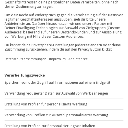
Jochen Schweizer
GmbH
Kaution: 1.000 € in bar oder per EC-Karte
Mühldorfstraße 8
Unterschriebener Haftungsausschluss
81671
München
Du erreichst uns telefonisch zu folgenden Zeiten,
Ausrüstung & Kleidung
außer an bundesweiten Feiertagen:
Mitzubringen: Führerschein und
Mo-Fr: 8-20 Uhr | Sa: 10-16 Uhr
Ausweisdokument
Teilnehmer
Du möchtest als Firma bestellen?
Gutschein gültig für 1 Person
Sichere Dir attraktive Firmenkunden Vorteile.
+49 89 / 60 60 89 700
Mo-Fr: 9-17 Uhr
b2b@jochen-schweizer.de
www.b2b.jochen-schweizer.de/