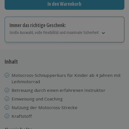
In den Warenkorb
Immer das richtige Geschenk:
Große Auswahl, volle Flexibilität und maximale Sicherheit
Große Auswahl
Über 9.000 Erlebnisse.
Volle Flexibilität
Jeder Gutschein für alle Erlebnisse einlösbar.
Inhalt
Maximale Sicherheit
10 Jahre gültig & verlängerbar.
Motocross-Schnupperkurs für Kinder ab 4 Jahren mit
Leihmotorrad
Betreuung durch einen erfahrenen Instruktor
Einweisung und Coaching
Nutzung der Motocross-Strecke
Kraftstoff