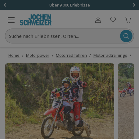
Über 9.000 Erlebnisse
Benutzerkonto
Suche nach Erlebnissen, Orten...
Home
/
Motorpower
/
Motorrad fahren
/
Motorradtrainings
/
Mo