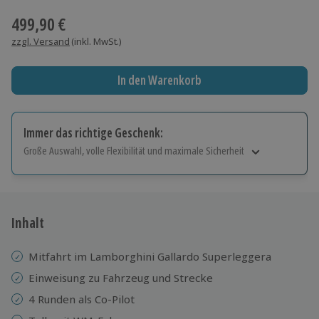
499,90 €
zzgl. Versand
(inkl. MwSt.)
In den Warenkorb
Immer das richtige Geschenk:
Große Auswahl, volle Flexibilität und maximale Sicherheit
Große Auswahl
Über 9.000 Erlebnisse.
Volle Flexibilität
Jeder Gutschein für alle Erlebnisse einlösbar.
Inhalt
Maximale Sicherheit
10 Jahre gültig & verlängerbar.
Mitfahrt im Lamborghini Gallardo Superleggera
Einweisung zu Fahrzeug und Strecke
4 Runden als Co-Pilot