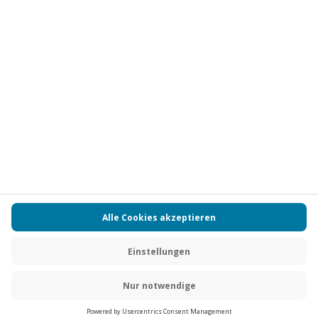
Vertrag widerrufen
FAQs
Kontakt
Zahlungsarten
Über uns
Magazin
Jobs
Partnerprogramm
Versand und Lieferung
Presse
AGB
Cookie Einstellungen
Datenschutz
Nutzungsbedingungen
Online-Marktplatz
Barrierefreiheit
Compliance
Impressum
RECHNUNG