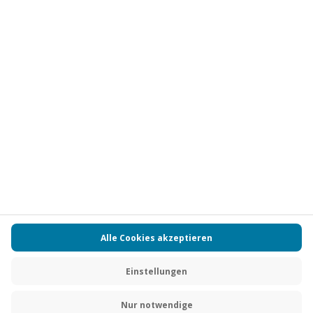
Vertrag widerrufen
FAQs
Kontakt
Zahlungsarten
Über uns
Magazin
Jobs
Partnerprogramm
Versand und Lieferung
Presse
AGB
Cookie Einstellungen
Datenschutz
Nutzungsbedingungen
Online-Marktplatz
Barrierefreiheit
Compliance
Impressum
RECHNUNG