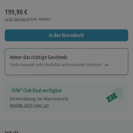
Wähle im nächsten Schritt einen Termin aus
199,90 €
zzgl. Versand
(inkl. MwSt.)
In den Warenkorb
Immer das richtige Geschenk:
Große Auswahl, volle Flexibilität und maximale Sicherheit
Große Auswahl
Über 9.000 Erlebnisse.
Volle Flexibilität
-15%* Club Deal verfügbar
Jeder Gutschein für alle Erlebnisse einlösbar.
Direktabzug im Warenkorb
Maximale Sicherheit
Melde dich hier an
10 Jahre gültig & verlängerbar.
Inhalt