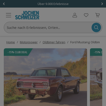
Über 9.000 Erlebnisse
Benutzerkonto
Suche nach Erlebnissen, Orten...
Home
/
Motorpower
/
Oldtimer fahren
/
Ford Mustang Oldtimer fa
-15% CLUB DEAL
-15% CLU