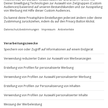
Du möchtest als Firma bestellen?
Sichere Dir attraktive Firmenkunden Vorteile.
+49 89 / 60 60 89 700
Mo-Fr: 9-17 Uhr
b2b@jochen-schweizer.de
www.b2b.jochen-schweizer.de/
Artikelnummer
:
58803
Andere Produkte entdecken