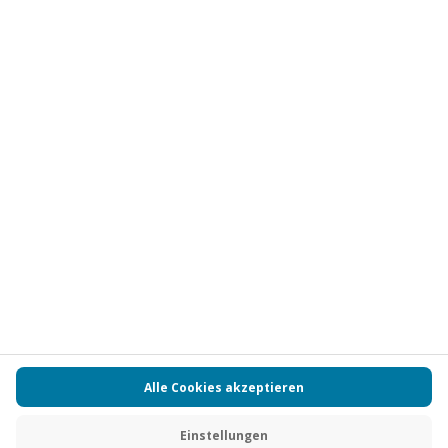
Abonnieren
Vertrag widerrufen
FAQs
Kontakt
Zahlungsarten
Über uns
Magazin
Jobs
Partnerprogramm
Versand und Lieferung
Presse
AGB
Cookie Einstellungen
Datenschutz
Nutzungsbedingungen
Online-Marktplatz
Barrierefreiheit
Compliance
Impressum
RECHNUNG