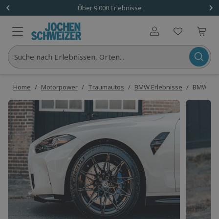
Über 9.000 Erlebnisse
Benutzerkonto
Suche nach Erlebnissen, Orten...
Home
/
Motorpower
/
Traumautos
/
BMW Erlebnisse
/
BMW M4 C