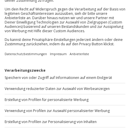
81671
München
Wetter
Du erreichst uns telefonisch zu folgenden Zeiten,
Bei Sturm oder Hagel wird das Erlebnis
außer an bundesweiten Feiertagen:
verschoben (die Entscheidung obliegt dem
Mo-Fr: 8-20 Uhr | Sa: 10-16 Uhr
Veranstalter)
Teilnehmer
Du möchtest als Firma bestellen?
Gutschein gültig für 1 Person
2 Begleitpersonen möglich (gegen Gebühr,
Sichere Dir attraktive Firmenkunden Vorteile.
Mindestalter: 12 Jahre)
+49 89 / 60 60 89 700
Mo-Fr: 9-17 Uhr
b2b@jochen-schweizer.de
www.b2b.jochen-schweizer.de/
Artikelnummer
:
62462