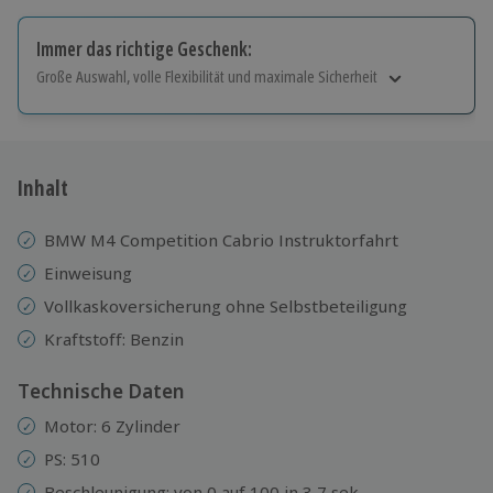
Immer das richtige Geschenk:
Große Auswahl, volle Flexibilität und maximale Sicherheit
Große Auswahl
Über 9.000 Erlebnisse.
Volle Flexibilität
Jeder Gutschein für alle Erlebnisse einlösbar.
Inhalt
Maximale Sicherheit
10 Jahre gültig & verlängerbar.
BMW M4 Competition Cabrio Instruktorfahrt
Einweisung
Vollkaskoversicherung ohne Selbstbeteiligung
Kraftstoff: Benzin
Technische Daten
Motor: 6 Zylinder
PS: 510
Beschleunigung: von 0 auf 100 in 3,7 sek.