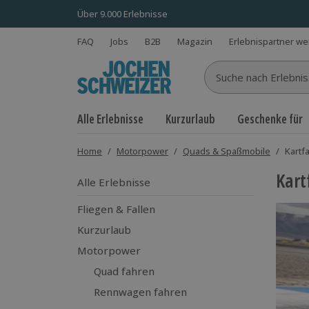
Über 9.000 Erlebnisse
FAQ
Jobs
B2B
Magazin
Erlebnispartner w
Suche nach Erlebnisse
Alle Erlebnisse
Kurzurlaub
Geschenke für
Home
/
Motorpower
/
Quads & Spaßmobile
/
Kartf
Kart
Alle Erlebnisse
Fliegen & Fallen
Kurzurlaub
Motorpower
Quad fahren
Rennwagen fahren