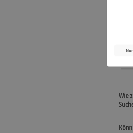
Wie z
Such
Könn