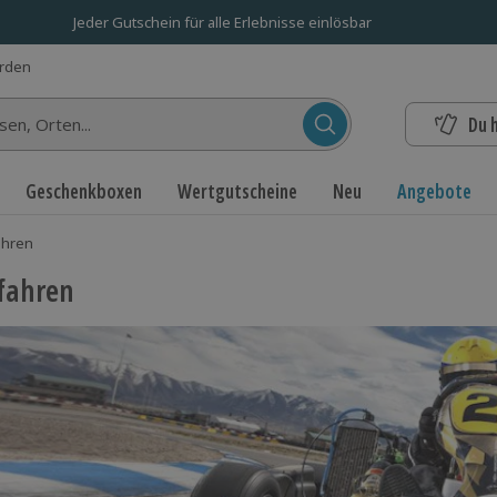
Jeder Gutschein für alle Erlebnisse einlösbar
erden
Du 
n...
Geschenkboxen
Wertgutscheine
Neu
Angebote
ahren
fahren