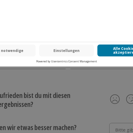
ufrieden bist du mit diesen
ergebnissen?
en wir etwas besser machen?
Bitte gi