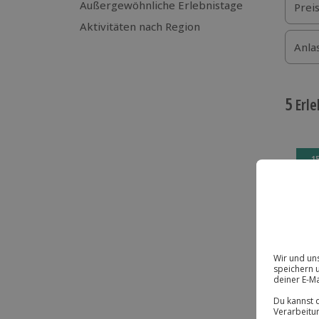
Außergewöhnliche Erlebnistage
Prei
Aktivitäten nach Region
Anla
5
Erle
-1