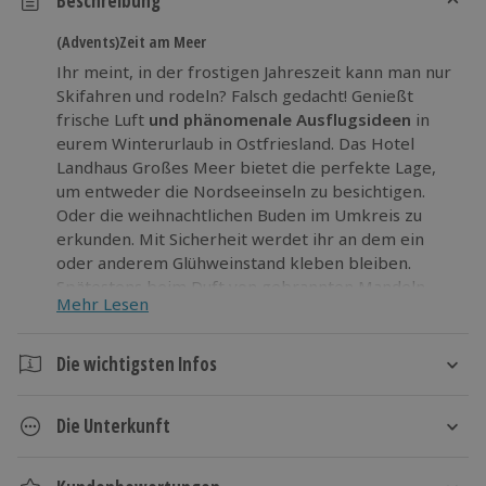
Beschreibung
(Advents)Zeit am Meer
Ihr meint, in der frostigen Jahreszeit kann man nur
Skifahren und rodeln? Falsch gedacht! Genießt
frische Luft
und phänomenale Ausflugsideen
in
eurem Winterurlaub in Ostfriesland. Das Hotel
Landhaus Großes Meer bietet die perfekte Lage,
um entweder die Nordseeinseln zu besichtigen.
Oder die weihnachtlichen Buden im Umkreis zu
erkunden. Mit Sicherheit werdet ihr an dem ein
oder anderem Glühweinstand kleben bleiben.
Spätestens beim Duft von gebrannten Mandeln
Mehr Lesen
bewegt ihr euch nicht mehr vom Fleck. Was besucht
ihr zuerst?
Die wichtigsten Infos
Traut ihr euch in die Kälte?
Winterjacke, Mütze,
Handschuhe nicht vergessen und euer Winterurlaub
Dauer
in Ostfriesland kann starten.
Die Unterkunft
3 Tage
2 Nächte
Landhaus Großes Meer