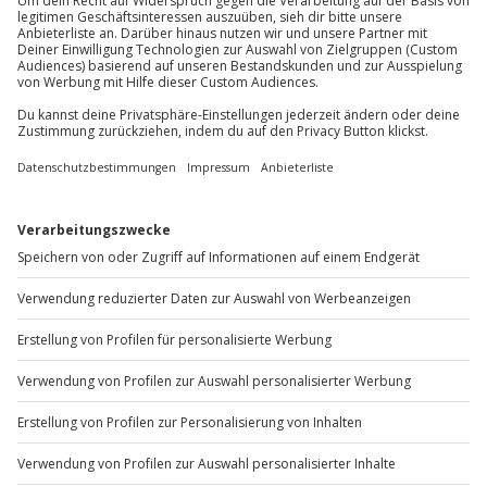
außer an bundesweiten Feiertagen:
vegetarisch, vegan) auf Anfrage möglich
Mo-Fr: 8-20 Uhr | Sa: 10-16 Uhr
Du möchtest als Firma bestellen?
Sichere Dir attraktive Firmenkunden Vorteile.
+49 89 / 60 60 89 700
Mo-Fr: 9-17 Uhr
b2b@jochen-schweizer.de
www.b2b.jochen-schweizer.de/
Artikelnummer
:
48024
Andere Produkte entdecken