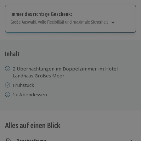
Immer das richtige Geschenk:
Große Auswahl, volle Flexibilität und maximale Sicherheit
Große Auswahl
Über 9.000 Erlebnisse.
Volle Flexibilität
Jeder Gutschein für alle Erlebnisse einlösbar.
Inhalt
Maximale Sicherheit
10 Jahre gültig & verlängerbar.
2 Übernachtungen im Doppelzimmer im Hotel
Landhaus Großes Meer
Frühstück
1x Abendessen
Alles auf einen Blick