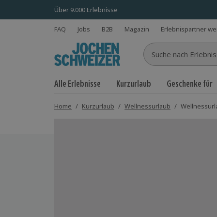
Über 9.000 Erlebnisse
FAQ
Jobs
B2B
Magazin
Erlebnispartner w
Suche nach Erlebnisse
Alle Erlebnisse
Kurzurlaub
Geschenke für
Home
/
Kurzurlaub
/
Wellnessurlaub
/
Wellnessurla
Bild 1 von 16