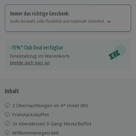
Immer das richtige Geschenk:
Große Auswahl, volle Flexibilität und maximale Sicherheit
Große Auswahl
Über 9.000 Erlebnisse.
Volle Flexibilität
-15%* Club Deal verfügbar
Jeder Gutschein für alle Erlebnisse einlösbar.
Direktabzug im Warenkorb
Maximale Sicherheit
Melde dich hier an
10 Jahre gültig & verlängerbar.
Inhalt
2 Übernachtungen im 4* Hotel IRIS
Frühstücksbuffet
2x Abendessen 3-Gang-Menü/Buffet
Willkommensgetränk