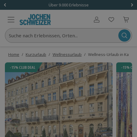
Über 9.000 Erlebnisse
Benutzerkonto
Suche nach Erlebnissen, Orten...
Home
/
Kurzurlaub
/
Wellnessurlaub
/
Wellness-Urlaub in Karlsba
-15% CLUB DEAL
-15% CLU