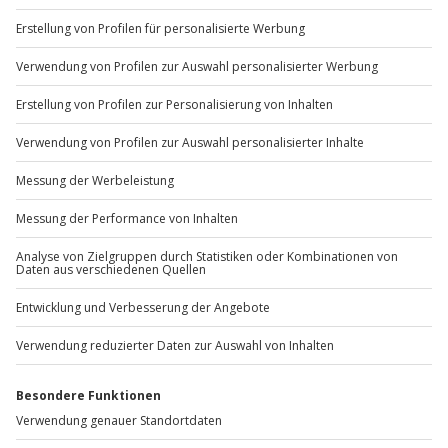
Sichere Dir attraktive Firmenkunden Vorteile.
+49 89 / 60 60 89 700
Mo-Fr: 9-17 Uhr
b2b@jochen-schweizer.de
www.b2b.jochen-schweizer.de/
Artikelnummer
:
48482
Andere Produkte entdecken