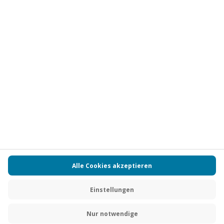
Vertrag widerrufen
FAQs
Kontakt
Zahlungsarten
Über uns
Magazin
Jobs
Partnerprogramm
Versand und Lieferung
Presse
AGB
Cookie Einstellungen
Datenschutz
Nutzungsbedingungen
Online-Marktplatz
Barrierefreiheit
Compliance
Impressum
RECHNUNG