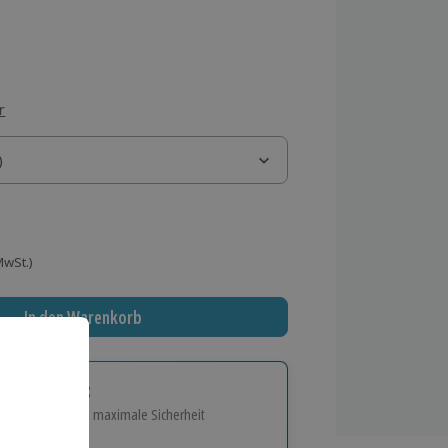
r
)
)
 MwSt.)
In den Warenkorb
tige Geschenk:
e Flexibilität und maximale Sicherheit