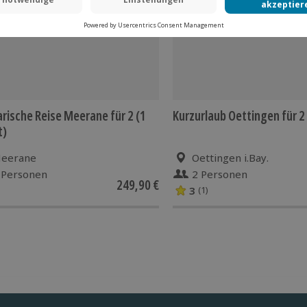
arische Reise Meerane für 2 (1
Kurzurlaub Oettingen für 2
t)
eerane
Oettingen i.Bay.
 Personen
2 Personen
249,90 €
3
(1)