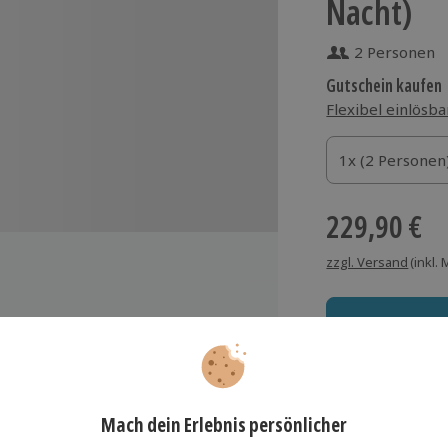
Nacht)
2 Personen
Gutschein kaufen
Flexibel einlösba
1x (2 Personen)
1x (2 Personen
1x (2 Personen
229,90 €
zzgl. Versand
(inkl.
sthaus Alter Winzerhof
Immer das rich
Große Auswahl, voll