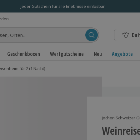
Jeder Gutschein für alle Erlebnisse einlösbar
erden
Du 
n...
Geschenkboxen
Wertgutscheine
Neu
Angebote
senheim für 2 (1 Nacht)
Jochen Schweizer G
Weinreise