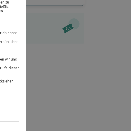
hl
bnisse.
ität
l verfügbar
 für alle Erlebnisse einlösbar.
im Warenkorb
herheit
r an
 & verlängerbar.