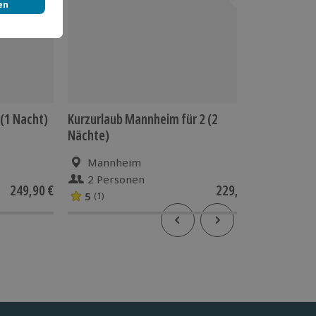
 (1 Nacht)
Kurzurlaub Mannheim für 2 (2
Rundflu
Nächte)
Mannheim
Gie
2 Personen
1 Pe
249,90 €
229,90 €
5
(1)