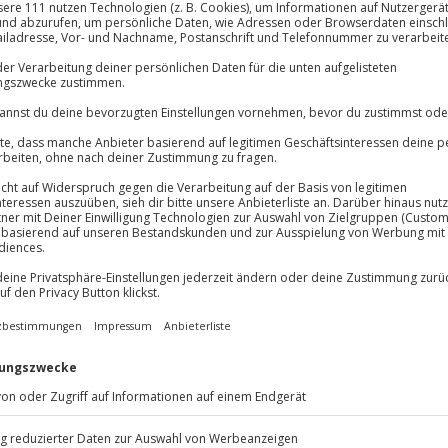
Große Auswa
lösung übertragbar.
Details
Über 9.000 Erle
Volle Flexibil
-15%* Club Dea
Jeder Gutschein
Direktabzug 
Maximale Sic
Melde dich hie
10 Jahre gültig
 das braucht ihr jetzt? Dann ab
 Hier fühlt ihr euch im
nd macht euch gleich auf in die
den Pfälzer Wald und wandert
 Kilometer entfernt steht mit dem
nister der Welt. Lasst euch am
e Spezialität des Pfälzer Tellers
rrlich! Am nächsten Morgen
ise nach Weisenheim
und
h!