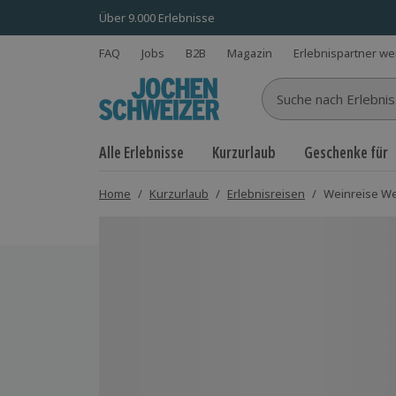
Über 9.000 Erlebnisse
FAQ
Jobs
B2B
Magazin
Erlebnispartner w
Suche nach Erlebnisse
Alle Erlebnisse
Kurzurlaub
Geschenke für
Home
/
Kurzurlaub
/
Erlebnisreisen
/
Weinreise Wei
Bild 1 von 6