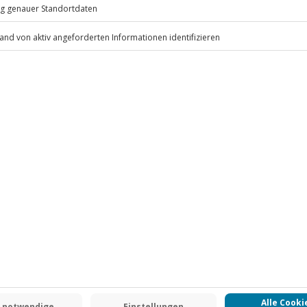
ten anfallen (die Kosten sind vor
 inbegriffen
.
Fr: 9-17 Uhr
www.b2b.jochen-schweizer.de/
-15% CLUB DEAL