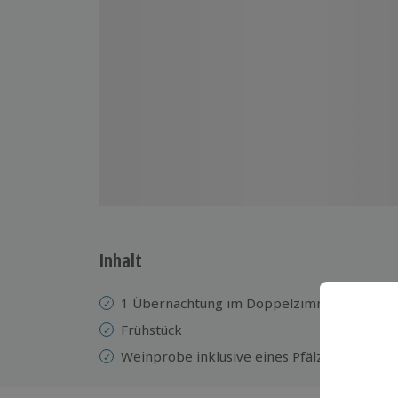
Inhalt
1 Übernachtung im Doppelzimmer im 3* Ga
Frühstück
Weinprobe inklusive eines Pfälzer Tellers