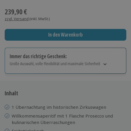
Wähle im nächsten Schritt einen Termin aus
239,90 €
zzgl. Versand
(inkl. MwSt.)
In den Warenkorb
Immer das richtige Geschenk:
Große Auswahl, volle Flexibilität und maximale Sicherheit
Große Auswahl
Über 9.000 Erlebnisse.
Volle Flexibilität
Jeder Gutschein für alle Erlebnisse einlösbar.
Inhalt
Maximale Sicherheit
10 Jahre gültig & verlängerbar.
1 Übernachtung im historischen Zirkuswagen
Willkommensaperitif mit 1 Flasche Prosecco und
kulinarischen Überraschungen
Frühstückskorb