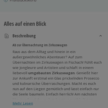
Alles auf einen Blick
Beschreibung
Ab zur Übernachtung im Zirkuswagen
Raus aus dem Alltag und hinein in ein
außergewöhnliches Abenteuer? Auf zum
Übernachten im Zirkuswagen in Fischach! Fühlt euch
wie Jongleure und Artisten und schlaft in einem
liebevoll
umgebauten Zirkuswagen
. Genießt hier
zur Ankunft erstmal ein Glas prickelnden Prosecco
und kulinarische Überraschungen. Macht es euch
nun auf den Liegen gemütlich und lasst einfach nur
die Seele baumeln. Einfach herrlich! Am nächsten
Morgen freut ihr euch mit einem reichhaltigen
Mehr Lesen
Frühstückskorb in den Tag zu starten.