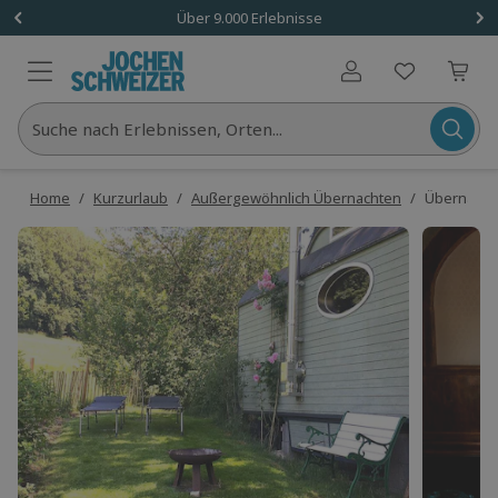
Über 9.000 Erlebnisse
Benutzerkonto
Suche nach Erlebnissen, Orten...
Home
/
Kurzurlaub
/
Außergewöhnlich Übernachten
/
Übernachte