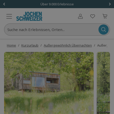
Über 9.000 Erlebnisse
Benutzerkonto
Suche nach Erlebnissen, Orten...
Home
/
Kurzurlaub
/
Außergewöhnlich Übernachten
/
Außergewöh