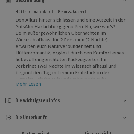
Beschreibung
Hüttenromantik trifft Genuss-Auszeit
Den Alltag hinter sich lassen und eine Auszeit in der
GutsAlm Harlachberg genießen. Na, wie wär's?
Beim außergewöhnlichen Übernachten im
Wiesnschlafhäusl für 2 Personen (2 Nächte)
erwarten euch Naturverbundenheit und
Hüttenromantik, ergänzt durch den Komfort eines
liebevoll eingerichteten Rückzugsortes. Ihr
verbringt zwei Nächte im Wiesnschlafhäusl und
beginnt den Tag mit einem Frühstück in der
GutsAlm. Frische Luft und wohltuende Ruhe
Mehr Lesen
begleiten euch dabei und schaffen Raum für neue
Eindrücke. Am Abend genießt ihr ein 3-Gang-Menü
in der GutsAlm, das den Tag stimmungsvoll
Die wichtigsten Infos
abrundet, bevor ihr euch entspannt zurückzieht. So
Dauer
entsteht eine ausgewogene Mischung aus Erholung,
Die Unterkunft
Natur und Genuss. Macht euch bereit für eine
3 Tage
besondere Zeit vor Ort und erlebt dieses
2 Nächte
Wiesnschlafhäusl in der GutsAlm Harlachberg
außergewöhnliche Angebot in entspannter
Kartenansicht
Listenansicht