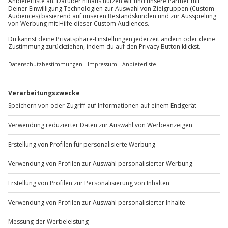
Du möchtest als Firma bestellen?
Sichere Dir attraktive Firmenkunden Vorteile.
+49 89 / 60 60 89 700
Mo-Fr: 9-17 Uhr
b2b@jochen-schweizer.de
www.b2b.jochen-schweizer.de/
Artikelnummer
:
66043
Andere Produkte entdecken