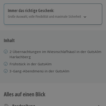
Immer das richtige Geschenk:
Große Auswahl, volle Flexibilität und maximale Sicherheit
Große Auswahl
Über 9.000 Erlebnisse.
Volle Flexibilität
Jeder Gutschein für alle Erlebnisse einlösbar.
Inhalt
Maximale Sicherheit
10 Jahre gültig & verlängerbar.
2 Übernachtungen im Wiesnschlafhäusl in der GutsAlm
Harlachberg
Frühstück in der GutsAlm
3-Gang-Abendmenü in der GutsAlm
Alles auf einen Blick