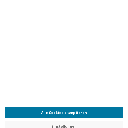
Abonnieren
Vertrag widerrufen
FAQs
Kontakt
Zahlungsarten
Über uns
Magazin
Jobs
Partnerprogramm
Versand und Lieferung
Presse
AGB
Cookie Einstellungen
Datenschutz
Nutzungsbedingungen
Online-Marktplatz
Barrierefreiheit
Compliance
Impressum
RECHNUNG