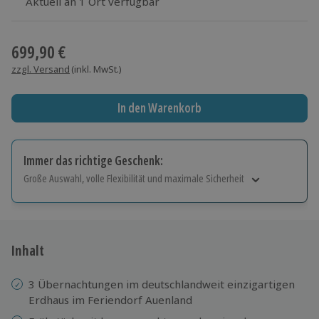
Aktuell an 1 Ort verfügbar
Wähle im nächsten Schritt einen Termin aus
699,90 €
zzgl. Versand
(inkl. MwSt.)
In den Warenkorb
Immer das richtige Geschenk:
Große Auswahl, volle Flexibilität und maximale Sicherheit
Große Auswahl
Über 9.000 Erlebnisse.
Volle Flexibilität
Jeder Gutschein für alle Erlebnisse einlösbar.
Inhalt
Maximale Sicherheit
10 Jahre gültig & verlängerbar.
3 Übernachtungen im deutschlandweit einzigartigen
Erdhaus im Feriendorf Auenland