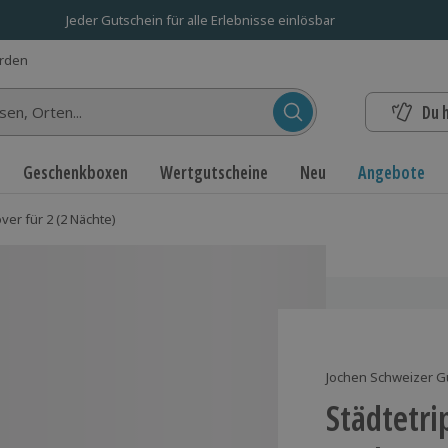
Jeder Gutschein für alle Erlebnisse einlösbar
erden
Du 
n...
Geschenkboxen
Wertgutscheine
Neu
Angebote
ver für 2 (2 Nächte)
Jochen Schweizer G
Städtetri