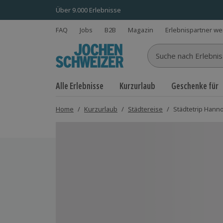
Über 9.000 Erlebnisse
FAQ
Jobs
B2B
Magazin
Erlebnispartner w
Suche nach Erlebnisse
Alle Erlebnisse
Kurzurlaub
Geschenke für
Home
/
Kurzurlaub
/
Städtereise
/
Städtetrip Hanno
Bild 1 von 6