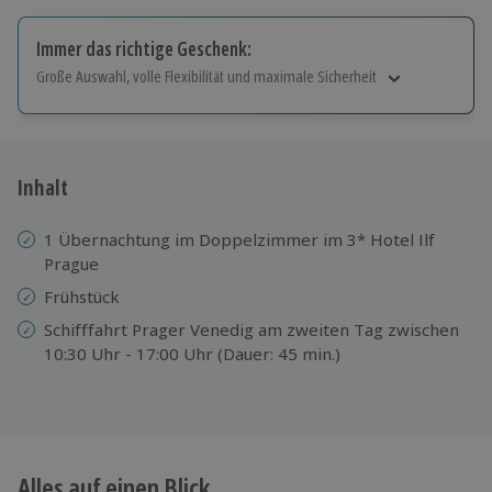
Immer das richtige Geschenk:
Große Auswahl, volle Flexibilität und maximale Sicherheit
Große Auswahl
Über 9.000 Erlebnisse.
Volle Flexibilität
Jeder Gutschein für alle Erlebnisse einlösbar.
Inhalt
Maximale Sicherheit
10 Jahre gültig & verlängerbar.
1 Übernachtung im Doppelzimmer im 3* Hotel Ilf
Prague
Frühstück
Schifffahrt Prager Venedig am zweiten Tag zwischen
10:30 Uhr - 17:00 Uhr (Dauer: 45 min.)
Alles auf einen Blick