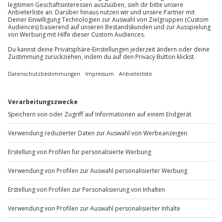
Bei Anstieg des Wasserspiegels oder
Parkplatz
Mo-Fr: 8-20 Uhr | Sa: 10-16 Uhr
Unwetterbedingungen behält sich der
Veranstalter das Recht vor, die Route der
Schifffahrt zu ändern oder zu stornieren
Du möchtest als Firma bestellen?
Sichere Dir attraktive Firmenkunden Vorteile.
+49 89 / 60 60 89 700
Mo-Fr: 9-17 Uhr
b2b@jochen-schweizer.de
www.b2b.jochen-schweizer.de/
Artikelnummer
:
65231
Andere Produkte entdecken