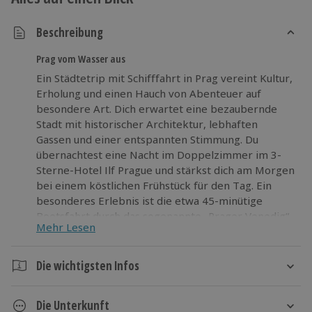
Beschreibung
Prag vom Wasser aus
Ein Städtetrip mit Schifffahrt in Prag vereint Kultur,
Erholung und einen Hauch von Abenteuer auf
besondere Art. Dich erwartet eine bezaubernde
Stadt mit historischer Architektur, lebhaften
Gassen und einer entspannten Stimmung. Du
übernachtest eine Nacht im Doppelzimmer im 3-
Sterne-Hotel Ilf Prague und stärkst dich am Morgen
bei einem köstlichen Frühstück für den Tag. Ein
besonderes Erlebnis ist die etwa 45-minütige
Bootsfahrt durch das sogenannte „Prager Venedig“.
Mehr Lesen
Du fährst über das Wasser und genießt romantische
Ausblicke auf die Ufer, Brücken und
beeindruckenden Gebäude der Stadt. Während der
Die wichtigsten Infos
Fahrt entdeckst du Prag aus einer neuen
Dauer
Perspektive und lässt dich inspirieren. Diese
Die Unterkunft
Auszeit bietet dir unglaubliche Eindrücke und
2 Tage