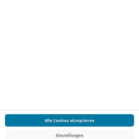
Abonnieren
Vertrag widerrufen
FAQs
Kontakt
Zahlungsarten
Über uns
Magazin
Jobs
Partnerprogramm
Versand und Lieferung
Presse
AGB
Cookie Einstellungen
Datenschutz
Nutzungsbedingungen
Online-Marktplatz
Barrierefreiheit
Compliance
Impressum
RECHNUNG