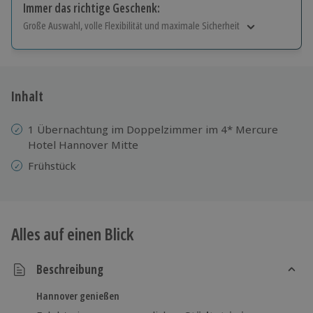
Immer das richtige Geschenk:
Große Auswahl, volle Flexibilität und maximale Sicherheit
Große Auswahl
Über 9.000 Erlebnisse.
Volle Flexibilität
Jeder Gutschein für alle Erlebnisse einlösbar.
Inhalt
Maximale Sicherheit
10 Jahre gültig & verlängerbar.
1 Übernachtung im Doppelzimmer im 4* Mercure
Hotel Hannover Mitte
Frühstück
Alles auf einen Blick
Beschreibung
Hannover genießen