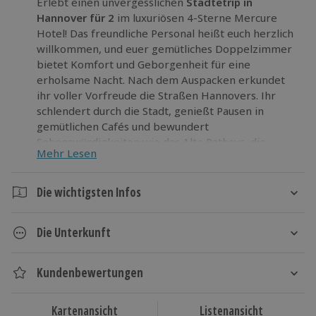
Erlebt einen unvergesslichen
Städtetrip in
Hannover für 2
im luxuriösen 4-Sterne Mercure
Hotel! Das freundliche Personal heißt euch herzlich
willkommen, und euer gemütliches Doppelzimmer
bietet Komfort und Geborgenheit für eine
erholsame Nacht. Nach dem Auspacken erkundet
ihr voller Vorfreude die Straßen Hannovers. Ihr
schlendert durch die Stadt, genießt Pausen in
gemütlichen Cafés und bewundert
Sehenswürdigkeiten wie das Alte Rathaus, die
Mehr Lesen
Marktkirche und das Schloss Marienburg. Am
nächsten Morgen stärkt ihr euch mit einem
ausgiebigen Frühstück und setzt eure
Die wichtigsten Infos
Erkundungstour fort.
Dauer
Lust auf dieses Erlebnis? Lasst eure Träume wahr
Die Unterkunft
2 Tage
werden und
kommt nach Hannover
!
1 Nacht
4* Mercure Hotel Hannover Mitte
Kundenbewertungen
Hotelausstattung:
Verfügbarkeit / Termine
171 Zimmer (1 barrierefrei), Bar, Restaurant, Lift,
Kartenansicht
Listenansicht
Ganzjährig zu bestimmten Terminen verfügbar
24/7 Rezeption, WLAN im gesamten Hotel