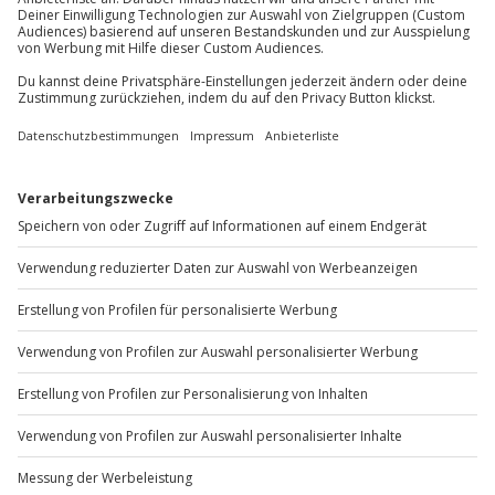
Du möchtest als Firma bestellen?
Sichere Dir attraktive Firmenkunden Vorteile.
+49 89 / 60 60 89 700
Mo-Fr: 9-17 Uhr
b2b@jochen-schweizer.de
www.b2b.jochen-schweizer.de/
Artikelnummer
:
58622
Andere Produkte entdecken