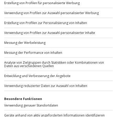
+49 89 / 60 60 89 700
Mo-Fr: 9-17 Uhr
b2b@jochen-schweizer.de
www.b2b.jochen-schweizer.de/
Artikelnummer
:
17423
Andere Produkte entdecken
-15% CLUB DEAL