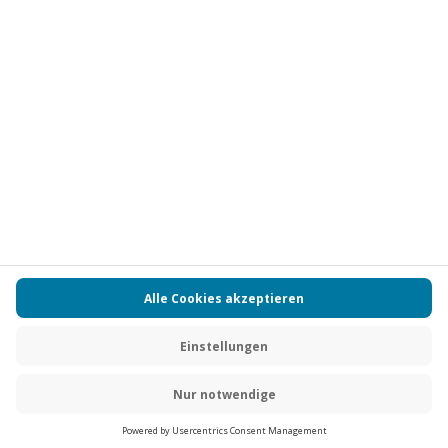
Vertrag widerrufen
FAQs
Kontakt
Zahlungsarten
Über uns
Magazin
Jobs
Partnerprogramm
Versand und Lieferung
Presse
AGB
Cookie Einstellungen
Datenschutz
Nutzungsbedingungen
Online-Marktplatz
Barrierefreiheit
Compliance
Impressum
RECHNUNG