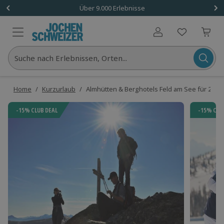
Über 9.000 Erlebnisse
Benutzerkonto
Suche nach Erlebnissen, Orten...
Home
/
Kurzurlaub
/
Almhütten & Berghotels Feld am See für 2 (1 N
-15% CLUB DEAL
-15% CLU