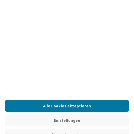
Vertrag widerrufen
FAQs
Kontakt
Zahlungsarten
Über uns
Magazin
Jobs
Partnerprogramm
Versand und Lieferung
Presse
AGB
Cookie Einstellungen
Datenschutz
Nutzungsbedingungen
Online-Marktplatz
Barrierefreiheit
Compliance
Impressum
RECHNUNG