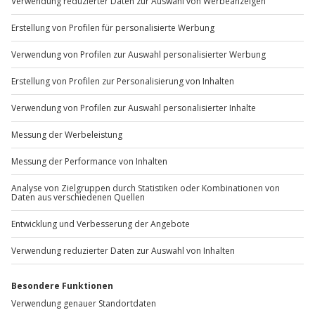
Du möchtest als Firma bestellen?
Sichere Dir attraktive Firmenkunden Vorteile.
+49 89 / 60 60 89 700
Mo-Fr: 9-17 Uhr
b2b@jochen-schweizer.de
www.b2b.jochen-schweizer.de/
Artikelnummer
:
65470
Andere Produkte entdecken