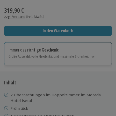
Wähle im nächsten Schritt einen Termin aus
319,90 €
zzgl. Versand
(inkl. MwSt.)
In den Warenkorb
Immer das richtige Geschenk:
Große Auswahl, volle Flexibilität und maximale Sicherheit
Große Auswahl
Über 9.000 Erlebnisse.
Volle Flexibilität
Jeder Gutschein für alle Erlebnisse einlösbar.
Inhalt
Maximale Sicherheit
10 Jahre gültig & verlängerbar.
2 Übernachtungen im Doppelzimmer im Morada
Hotel Isetal
Frühstück
1 Abendessen als MORADA-Buffet