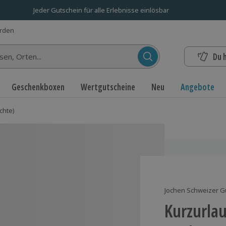
Jeder Gutschein für alle Erlebnisse einlösbar
erden
Du 
n...
Geschenkboxen
Wertgutscheine
Neu
Angebote
chte)
Jochen Schweizer G
Kurzurlau