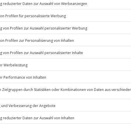
. Parken ist nach Verfügbarkeit
ren Kurztrip Schwerin klar und
ite!
Listenansicht
© OpenStreetMaps
 Fitnessbereich, Indoor-
erfügbar
icht
mmer, Badedmantel
Jahre
 nach Absprache mit dem
11:00 Uhr
Jochen Schweizer
GmbH