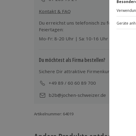
Ausrüstung & Kleidung
Kontakt & FAQ
Wird gestellt: Leihbademäntel
Du erreichst uns telefonisch zu folgenden Z
Feiertagen:
Teilnehmer
Mo-Fr: 8-20 Uhr | Sa: 10-16 Uhr
Gutschein gültig für 2 Personen
Hinweis
Du möchtest als Firma bestellen?
Für die lokale Steuer können Zusatzkos
Sichere Dir attraktive Firmenkunden Vorteile
Ort zu begleichen)
Hin- und Rückreise sind im Preis nicht
+49 89 / 60 60 89 700
Mo-
b2b@jochen-schweizer.de
Artikelnummer
:
64019