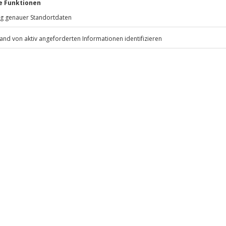
Mühldorfstraße 8
81671
München
eiten, außer an bundesweiten
ten anfallen (die Kosten sind vor
.
 inbegriffen
Fr: 9-17 Uhr
www.b2b.jochen-schweizer.de/