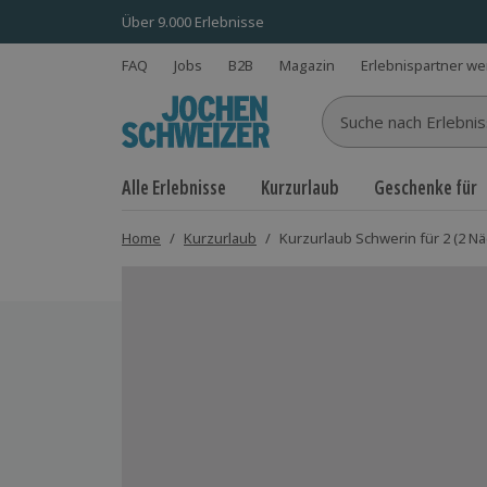
Über 9.000 Erlebnisse
FAQ
Jobs
B2B
Magazin
Erlebnispartner w
Suche nach Erlebnisse
Alle Erlebnisse
Kurzurlaub
Geschenke für
Home
/
Kurzurlaub
/
Kurzurlaub Schwerin für 2 (2 Nä
Bild 1 von 8