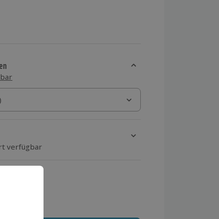
en
sbar
)
)
rt verfügbar
ten Schritt einen Termin aus
 MwSt.)