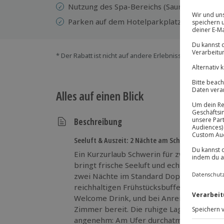
Nutzung des Spa-Bereichs (Sauna gegen Auf
Parken auf dem Hotelparkplatz (nach Verfü
* Der Rabatt ist nicht auf andere Erlebnisse bei der Ein
Alles auf einen Blick
Beschreibung
Seeluft & Auszeit: 2 Nächte am Schweriner See
Ein Kurzurlaub Schwerin für zwei mit 2 N
bringt frische Seeluft und echte Auszeit d
zwei Nächte im Standard Doppelzimmer u
reichhaltigen Frühstücksbuffet in den Tag
Welcome Drink, und bei Anreise steht ein
Zimmer bereit. Die ruhige Lage macht de
angenehm: Am Ufer durchatmen, den Blic