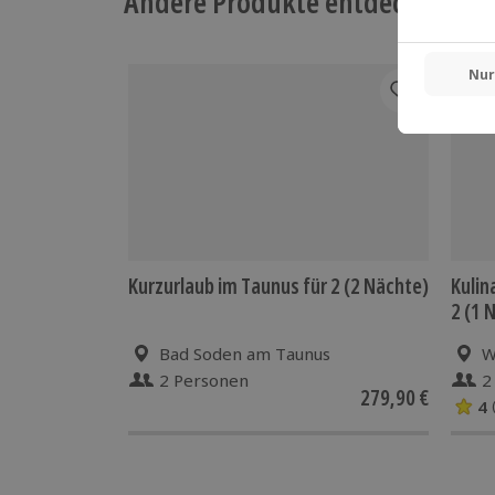
Andere Produkte entdecken
-15%
Kurzurlaub im Taunus für 2 (2 Nächte)
Kulin
2 (1 
Bad Soden am Taunus
W
2 Personen
2
279,90 €
4