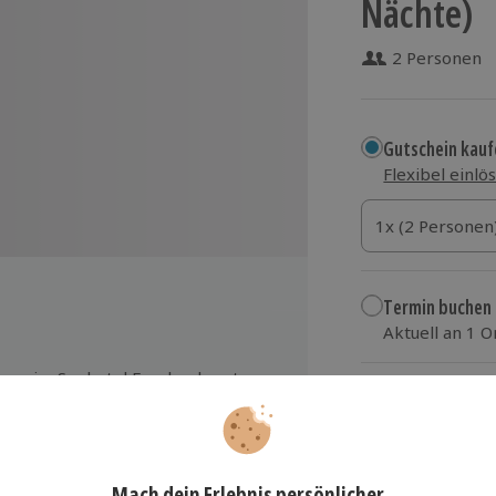
Nächte)
2 Personen
Gutschein kauf
Flexibel einlö
1x (2 Personen)
1x (2 Personen
1x (2 Personen
Termin buchen
Aktuell an 1 O
Wähle im nächs
er im Seehotel Frankenhorst
279,90 €
zzgl. Versand
(inkl.
e