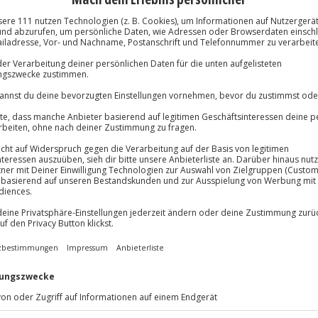
preis)
gbarkeit)
Immer das rich
lösung übertragbar.
Details
Große Auswahl, voll
Große Auswa
Über 9.000 Erle
Volle Flexibil
-15%* Club Dea
Jeder Gutschein
Direktabzug 
Maximale Sic
Melde dich hie
10 Jahre gültig
ächten im Seehotel Frankenhorst
irekt ans Wasser. Ihr übernachtet
nd startet entspannt mit einem
. Zur Begrüßung wartet ein
e Flasche Wasser auf dem
n Urlaub am See besonders
k über das Wasser schweifen