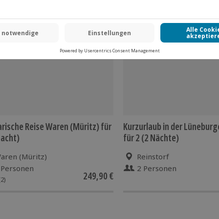
 CLUB DEAL
arische Reise Waren (Müritz) für
Kurzurlaub in der Lüneburg
Nacht)
für 2 (2 Nächte)
aren (Müritz)
Reinstorf
 Personen
2 Personen
249,90 €
(2)