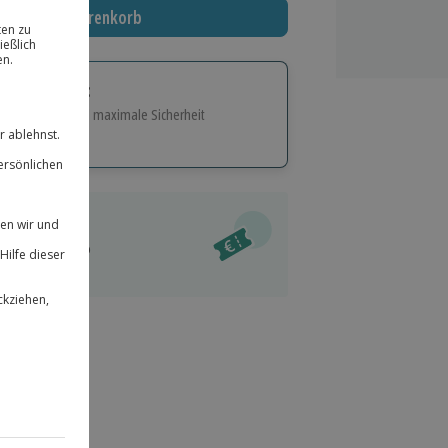
In den Warenkorb
tige Geschenk:
e Flexibilität und maximale Sicherheit
hl
bnisse.
ität
l verfügbar
 für alle Erlebnisse einlösbar.
im Warenkorb
herheit
r an
 & verlängerbar.