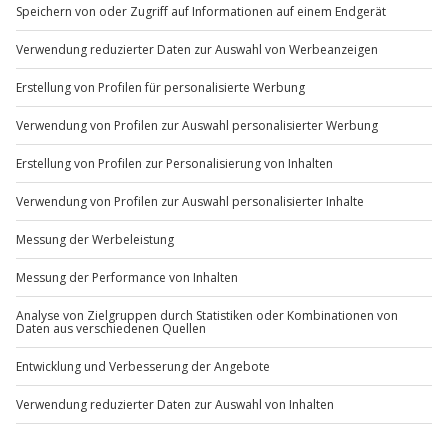
Mo-Fr: 8-20 Uhr | Sa: 10-16 Uhr
Du möchtest als Firma bestellen?
Sichere Dir attraktive Firmenkunden Vorteile.
+49 89 / 60 60 89 700
Mo-Fr: 9-17 Uhr
b2b@jochen-schweizer.de
www.b2b.jochen-schweizer.de/
Artikelnummer
:
62126
Andere Produkte entdecken