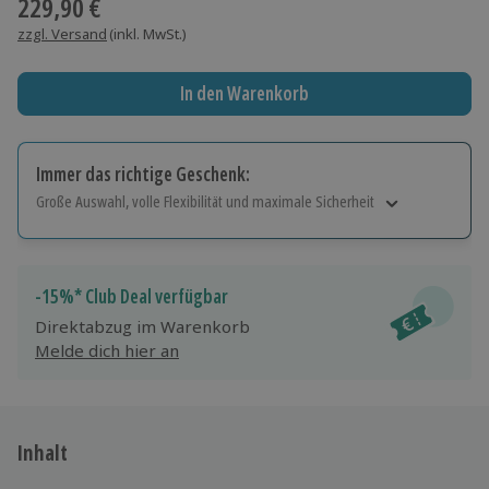
229,90 €
zzgl. Versand
(inkl. MwSt.)
In den Warenkorb
Immer das richtige Geschenk:
Große Auswahl, volle Flexibilität und maximale Sicherheit
Große Auswahl
Über 9.000 Erlebnisse.
Volle Flexibilität
-15%* Club Deal verfügbar
Jeder Gutschein für alle Erlebnisse einlösbar.
Direktabzug im Warenkorb
Maximale Sicherheit
Melde dich hier an
10 Jahre gültig & verlängerbar.
Inhalt