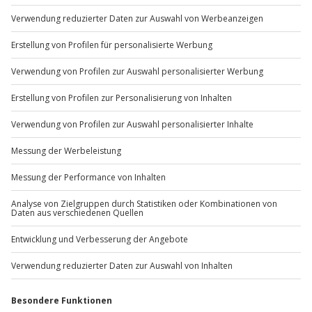
Du möchtest als Firma bestellen?
Sichere Dir attraktive Firmenkunden Vorteile.
+49 89 / 60 60 89 700
Mo-Fr: 9-17 Uhr
b2b@jochen-schweizer.de
www.b2b.jochen-schweizer.de/
Artikelnummer
:
14428
Andere Produkte entdecken