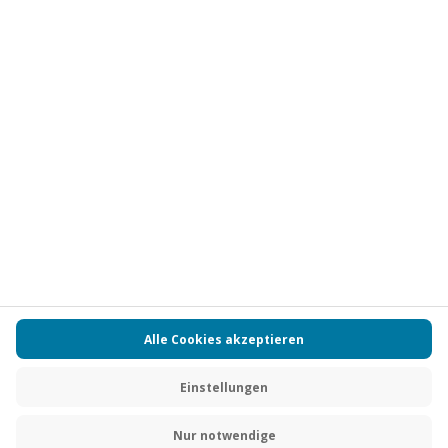
Vertrag widerrufen
FAQs
Kontakt
Zahlungsarten
Über uns
Magazin
Jobs
Partnerprogramm
Versand und Lieferung
Presse
AGB
Cookie Einstellungen
Datenschutz
Nutzungsbedingungen
Online-Marktplatz
Barrierefreiheit
Compliance
Impressum
RECHNUNG