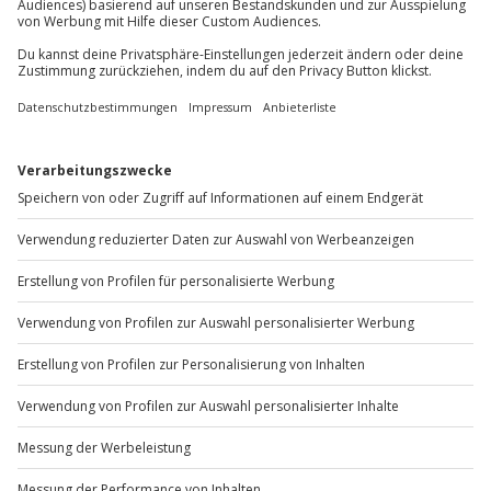
Sichere Dir attraktive Firmenkunden Vorteile.
+49 89 / 60 60 89 700
Mo-Fr: 9-17 Uhr
b2b@jochen-schweizer.de
www.b2b.jochen-schweizer.de/
Artikelnummer
:
26329
Andere Produkte entdecken