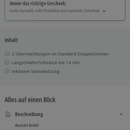
Immer das richtige Geschenk:
Große Auswahl, volle Flexibilität und maximale Sicherheit
Große Auswahl
Über 9.000 Erlebnisse.
Volle Flexibilität
Jeder Gutschein für alle Erlebnisse einlösbar.
Inhalt
Maximale Sicherheit
10 Jahre gültig & verlängerbar.
2 Übernachtungen im Standard Doppelzimmer
Langschläferfrühstück bis 14 Uhr
Inklusive Saunanutzung
Alles auf einen Blick
Beschreibung
Auszeit Brühl