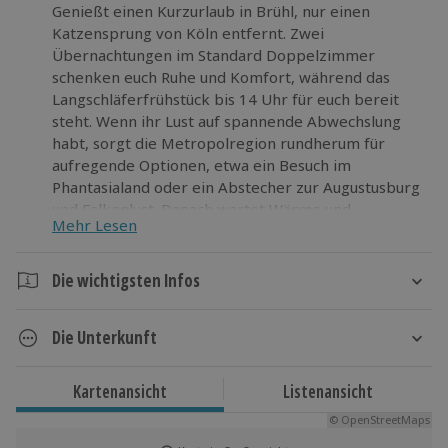
Genießt einen Kurzurlaub in Brühl, nur einen
Katzensprung von Köln entfernt. Zwei
Übernachtungen im Standard Doppelzimmer
schenken euch Ruhe und Komfort, während das
Langschläferfrühstück bis 14 Uhr für euch bereit
steht. Wenn ihr Lust auf spannende Abwechslung
habt, sorgt die Metropolregion rundherum für
aufregende Optionen, etwa ein Besuch im
Phantasialand oder ein Abstecher zur Augustusburg
und Falkenlust. Danach wartet Wärme und
Mehr Lesen
wohltuende Stille, denn die Saunanutzung ist
inklusive. Traut euch zu dieser kleinen Flucht aus
dem Alltag und nehmt euch dieses Erlebnis als
Die wichtigsten Infos
nächstes Ziel vor.
Dauer
Die Unterkunft
3 Tage
2 Nächte
Balthasar Neumann Gästehaus
Kartenansicht
Listenansicht
Hotelausstattung:
Verfügbarkeit / Termine
© OpenStreetMaps
17 Zimmer, Bar, Restaurant, Café/Lounge, Sauna
Ganzjährig zu bestimmten Terminen verfügbar