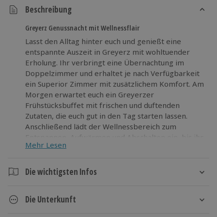
Beschreibung
Greyerz Genussnacht mit Wellnessflair
Lasst den Alltag hinter euch und genießt eine
entspannte Auszeit in Greyerz mit wohltuender
Erholung. Ihr verbringt eine Übernachtung im
Doppelzimmer und erhaltet je nach Verfügbarkeit
ein Superior Zimmer mit zusätzlichem Komfort. Am
Morgen erwartet euch ein Greyerzer
Frühstücksbuffet mit frischen und duftenden
Zutaten, die euch gut in den Tag starten lassen.
Anschließend lädt der Wellnessbereich zum
Entspannen, Aufwärmen und Abschalten ein, bis ihr
Mehr Lesen
euch wieder ausgeglichen fühlt. Während des
Aufenthalts erhaltet ihr zudem 10 Prozent Rabatt in
Restaurants und Geschäften der Gruyères Hotels.
Die wichtigsten Infos
Nutzt die Gelegenheit für eine kleine Pause vom
Dauer
Alltag und entdeckt Greyerz in entspannter
Die Unterkunft
Atmosphäre.
2 Tage
1 Nacht