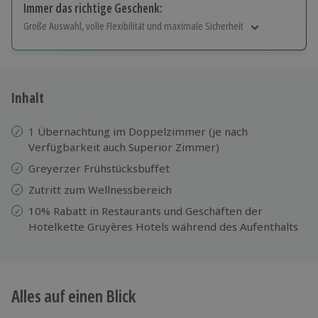
Immer das richtige Geschenk:
Große Auswahl, volle Flexibilität und maximale Sicherheit
Große Auswahl
Über 9.000 Erlebnisse.
Volle Flexibilität
Jeder Gutschein für alle Erlebnisse einlösbar.
Inhalt
Maximale Sicherheit
10 Jahre gültig & verlängerbar.
1 Übernachtung im Doppelzimmer (je nach
Verfügbarkeit auch Superior Zimmer)
Greyerzer Frühstücksbuffet
Zutritt zum Wellnessbereich
10% Rabatt in Restaurants und Geschäften der
Hotelkette Gruyères Hotels während des Aufenthalts
Alles auf einen Blick