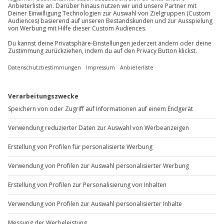
Du möchtest als Firma bestellen?
Sichere Dir attraktive Firmenkunden Vorteile.
+49 89 / 60 60 89 700
Mo-Fr: 9-17 Uhr
b2b@jochen-schweizer.de
www.b2b.jochen-schweizer.de/
Artikelnummer
:
19304
Andere Produkte entdecken