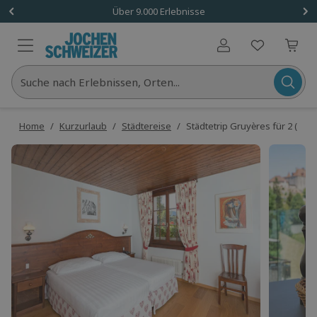
Über 9.000 Erlebnisse
Benutzerkonto
Suche nach Erlebnissen, Orten...
Home
/
Kurzurlaub
/
Städtereise
/
Städtetrip Gruyères für 2 (1 Na