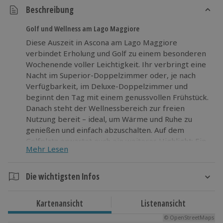
Beschreibung
Golf und Wellness am Lago Maggiore
Diese Auszeit in Ascona am Lago Maggiore
verbindet Erholung und Golf zu einem besonderen
Wochenende voller Leichtigkeit. Ihr verbringt eine
Nacht im Superior-Doppelzimmer oder, je nach
Verfügbarkeit, im Deluxe-Doppelzimmer und
beginnt den Tag mit einem genussvollen Frühstück.
Danach steht der Wellnessbereich zur freien
Nutzung bereit – ideal, um Wärme und Ruhe zu
genießen und einfach abzuschalten. Auf dem
Golfplatz erwartet euch ein weiteres Highlight: Ein
Mehr Lesen
Green Fee für 18 Loch oder alternativ ein privater
Golfkurs mit 60 Minuten pro Person. Das Angebot
eignet sich sowohl für erfahrene Spieler als auch
Die wichtigsten Infos
für alle, die etwas Neues ausprobieren möchten.
Dauer
Wenn das nach einem passenden Geschenk klingt,
Kartenansicht
Listenansicht
dann nutzt die Gelegenheit und nehmt teil.
2 Tage
© OpenStreetMaps
1 Nacht