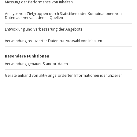
Auszeit auf Rügen für 2 (4
Vanderhall Roadster Fahrt
G
Nächte)
ab Locarno (Day Ride 8h)
B
Lohme
Minusio
2 Personen
2 Personen
599,90 €
962,90 €
Newsletter abonnieren und 10 € Rabatt sichern
Abonnieren