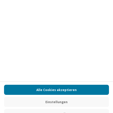
Vertrag widerrufen
FAQs
Kontakt
Zahlungsarten
Über uns
Magazin
Jobs
Partnerprogramm
Versand und Lieferung
Presse
AGB
Cookie Einstellungen
Datenschutz
Nutzungsbedingungen
Online-Marktplatz
Barrierefreiheit
Compliance
Impressum
RECHNUNG