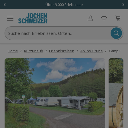
Über 9.000 Erlebnisse
Benutzerkonto
Suche nach Erlebnissen, Orten...
Home
/
Kurzurlaub
/
Erlebnisreisen
/
Ab ins Grüne
/
Campingaus