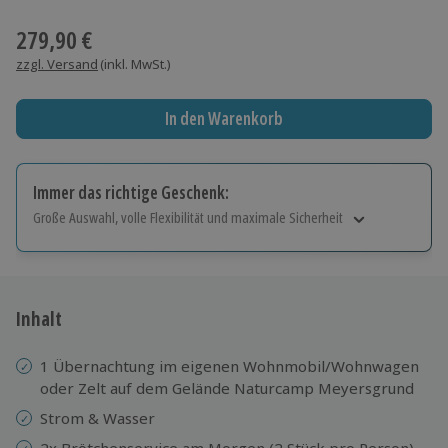
Wähle im nächsten Schritt einen Termin aus
279,90 €
zzgl. Versand
(inkl. MwSt.)
In den Warenkorb
Immer das richtige Geschenk:
Große Auswahl, volle Flexibilität und maximale Sicherheit
Große Auswahl
Über 9.000 Erlebnisse.
Volle Flexibilität
Jeder Gutschein für alle Erlebnisse einlösbar.
Inhalt
Maximale Sicherheit
10 Jahre gültig & verlängerbar.
1 Übernachtung im eigenen Wohnmobil/Wohnwagen
oder Zelt auf dem Gelände Naturcamp Meyersgrund
Strom & Wasser
2x Brötchenservice am Morgen (2 Stück pro Person)