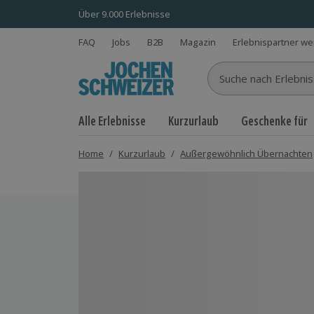
Über 9.000 Erlebnisse
FAQ
Jobs
B2B
Magazin
Erlebnispartner w
Suche nach Erlebnisse
Alle Erlebnisse
Kurzurlaub
Geschenke für
Home
/
Kurzurlaub
/
Außergewöhnlich Übernachten
Bild 1 von 9