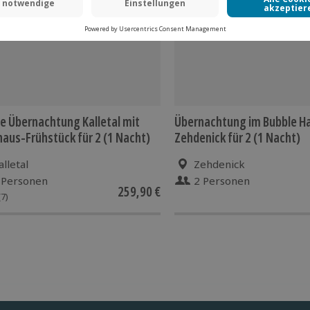
e Übernachtung Kalletal mit
Übernachtung im Bubble H
aus-Frühstück für 2 (1 Nacht)
Zehdenick für 2 (1 Nacht)
alletal
Zehdenick
 Personen
2 Personen
259,90 €
(7)