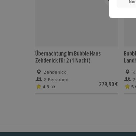
Übernachtung im Bubble Haus
Bubbl
Zehdenick für 2 (1 Nacht)
Landh
Zehdenick
K
2 Personen
2
279,90 €
4.3
5
(3)