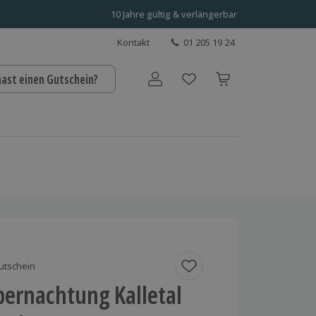
10 Jahre gültig & verlängerbar
Kontakt
01 205 19 24
hast einen Gutschein?
Benutzerkonto
utschein
bernachtung Kalletal