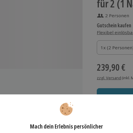
für 2 (1 
2 Personen
Gutschein kaufen
Flexibel einlösba
1x (2 Personen)
1x (2 Personen
1x (2 Personen
239,90 €
zzgl. Versand
(inkl.
 Eichenhof Kalletal
Immer das rich
tt, Laube mit Sitzgruppe,
Große Auswahl, voll