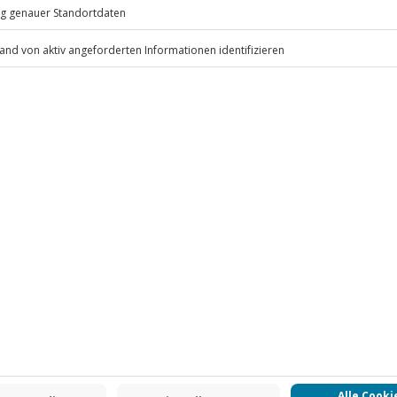
 inbegriffen
.
Fr: 9-17 Uhr
www.b2b.jochen-schweizer.de/