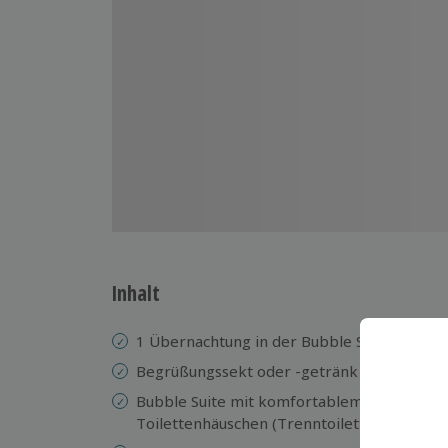
Inhalt
1 Übernachtung in der Bubble Suite auf dem
Begrüßungssekt oder -getränk
Bubble Suite mit komfortablem Queensizebe
Toilettenhäuschen (Trenntoilette)