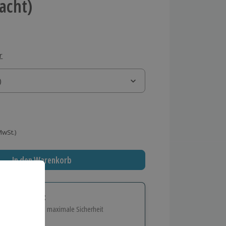
Nacht)
r
)
)
 MwSt.)
In den Warenkorb
tige Geschenk:
e Flexibilität und maximale Sicherheit