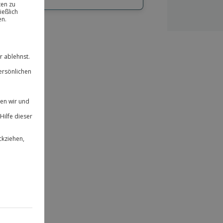
hl
bnisse.
ität
 für alle Erlebnisse einlösbar.
herheit
 & verlängerbar.