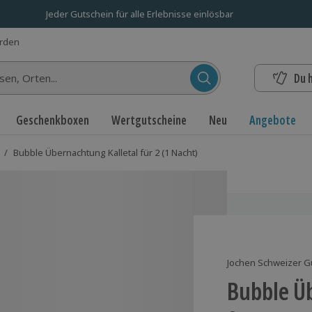
Jeder Gutschein für alle Erlebnisse einlösbar
erden
Du 
n...
Geschenkboxen
Wertgutscheine
Neu
Angebote
/
Bubble Übernachtung Kalletal für 2 (1 Nacht)
Jochen Schweizer G
Bubble Ü