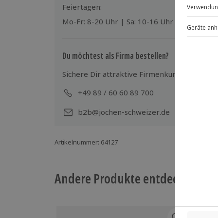
Feiertagen:
Teilnehmer
Mo-Fr: 8-20 Uhr | Sa: 10-16 Uhr
Gutschein gültig für 2 Personen
Hinweis
Du möchtest als Firma bestellen?
Hin- und Rückreise sind im Preis nicht
Sichere Dir attraktive Firmenkunden Vorteile
Die Bubble Suite ist nicht beheizt
+49 89 / 60 60 89 700
Mo-
b2b@jochen-schweizer.de
Artikelnummer
:
64127
Andere Produkte entdecken