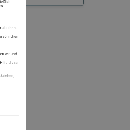
hl
bnisse.
ität
 für alle Erlebnisse einlösbar.
herheit
 & verlängerbar.