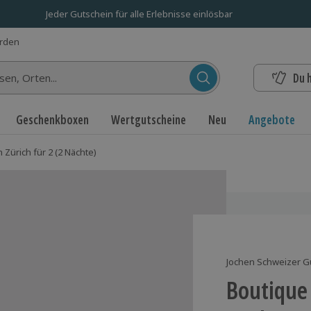
Jeder Gutschein für alle Erlebnisse einlösbar
erden
Du 
n...
Geschenkboxen
Wertgutscheine
Neu
Angebote
 Zürich für 2 (2 Nächte)
Jochen Schweizer G
Boutique 