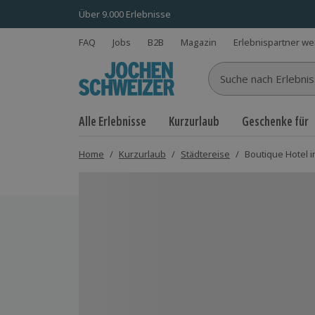
Über 9.000 Erlebnisse
FAQ
Jobs
B2B
Magazin
Erlebnispartner w
Suche nach Erlebnisse
Alle Erlebnisse
Kurzurlaub
Geschenke für
Home
/
Kurzurlaub
/
Städtereise
/
Boutique Hotel in
Bild 1 von 3