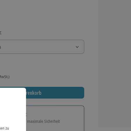
r
)
)
 MwSt.)
In den Warenkorb
tige Geschenk:
e Flexibilität und maximale Sicherheit