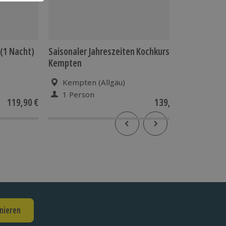
 (1 Nacht)
Saisonaler Jahreszeiten Kochkurs
Backkur
Kempten
Kempten (Allgäu)
Bad 
1 Person
1 Pe
119,90 €
139,90 €
nieren