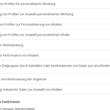
Listenansicht
© OpenStreetMaps
icht
aschine, Kühlschrank,
Jahre
11:00 Uhr
Jochen Schweizer
GmbH
Mühldorfstraße 8
ngen Zusatzkosten vor Ort
81671
München
eiten, außer an bundesweiten
ten anfallen (die Kosten sind vor
 inbegriffen