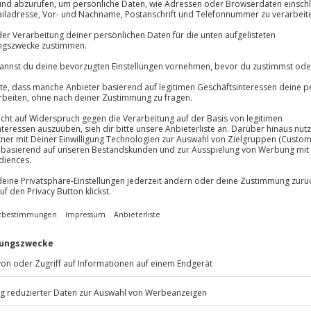
Große Auswa
Über 9.000 Erle
Volle Flexibil
Jeder Gutschein
Maximale Sic
10 Jahre gültig
rich und übernachtet zwei Nächte
ag Zürich. In diesem Boutique-
akter, ein urbanes Ambiente und
adt. Am Morgen startet ihr mit
den Tag und genießt den Duft von
uch eine Nespresso-
eine kleine Kaffeepause
ortabel, entspannt und mit
t in eurem Tempo und freut euch
 Macht euch bereit und nehmt