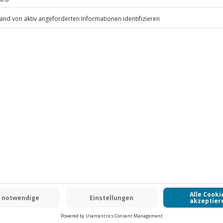
.
Fr: 9-17 Uhr
www.b2b.jochen-schweizer.de/