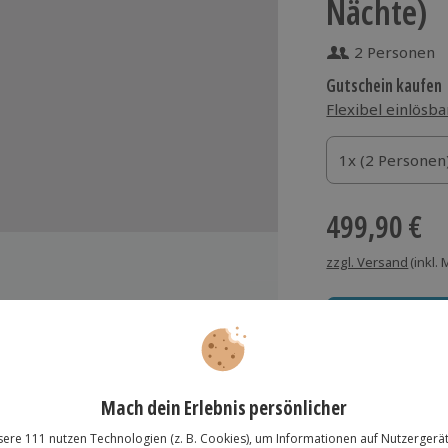
Nächte)
2 Personen
Gutschein kaufen
Flexibel einlösba
1x (2 Personen)
1x (2 Personen
1x (2 Personen
499,90 €
zzgl. Versand
(inkl.
m The Flag Zürich
Immer das rich
r
Große Auswahl, voll