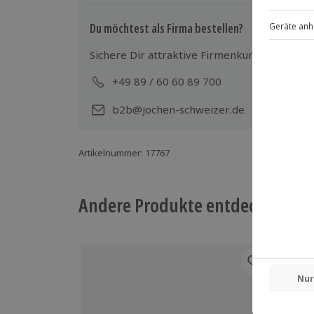
Du möchtest als Firma bestellen?
Sichere Dir attraktive Firmenkunden Vorteile
+49 89 / 60 60 89 700
Mo-
b2b@jochen-schweizer.de
Artikelnummer
:
17767
Andere Produkte entdecken