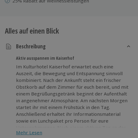
25% Rabatt auf Wellnessleistungen
Alles auf einen Blick
Beschreibung
Aktiv ausspannen im Kaiserhof
Im Kulturhotel Kaiserhof erwartet euch eine
Auszeit, die Bewegung und Entspannung sinnvoll
kombiniert. Nach der Ankunft steht ein frischer
Obstkorb auf dem Zimmer für euch bereit, und mit
einem Begrüßungsgetränk beginnt der Aufenthalt
in angenehmer Atmosphäre. Am nächsten Morgen
startet ihr mit einem Frühstück in den Tag.
Anschließend erhaltet ihr Informationsmaterial
sowie ein Lunchpaket pro Person für eure
Unternehmungen. Nach einem aktiven Tag an der
Mehr Lesen
frischen Luft könnt ihr im Wellnessbereich