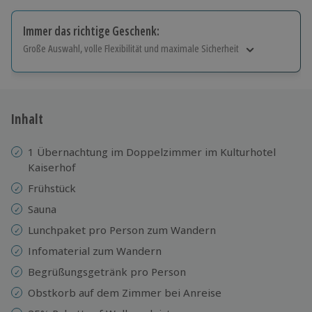
Immer das richtige Geschenk:
Große Auswahl, volle Flexibilität und maximale Sicherheit
Große Auswahl
Über 9.000 Erlebnisse.
Volle Flexibilität
Jeder Gutschein für alle Erlebnisse einlösbar.
Inhalt
Maximale Sicherheit
10 Jahre gültig & verlängerbar.
1 Übernachtung im Doppelzimmer im Kulturhotel
Kaiserhof
Frühstück
Sauna
Lunchpaket pro Person zum Wandern
Infomaterial zum Wandern
Begrüßungsgetränk pro Person
Obstkorb auf dem Zimmer bei Anreise