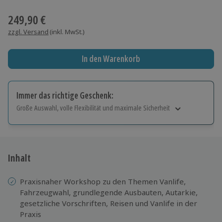
Wähle im nächsten Schritt einen Termin aus
249,90 €
zzgl. Versand
(inkl. MwSt.)
In den Warenkorb
Immer das richtige Geschenk:
Große Auswahl, volle Flexibilität und maximale Sicherheit
Große Auswahl
Über 9.000 Erlebnisse.
Volle Flexibilität
Jeder Gutschein für alle Erlebnisse einlösbar.
Inhalt
Maximale Sicherheit
10 Jahre gültig & verlängerbar.
Praxisnaher Workshop zu den Themen Vanlife,
Fahrzeugwahl, grundlegende Ausbauten, Autarkie,
gesetzliche Vorschriften, Reisen und Vanlife in der
Praxis