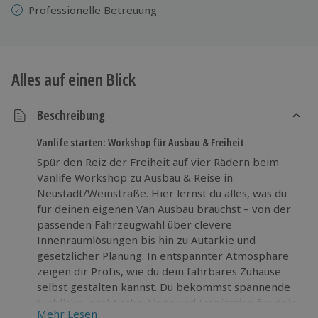
Professionelle Betreuung
Alles auf einen Blick
Beschreibung
Vanlife starten: Workshop für Ausbau & Freiheit
Spür den Reiz der Freiheit auf vier Rädern beim
Vanlife Workshop zu Ausbau & Reise in
Neustadt/Weinstraße. Hier lernst du alles, was du
für deinen eigenen Van Ausbau brauchst – von der
passenden Fahrzeugwahl über clevere
Innenraumlösungen bis hin zu Autarkie und
gesetzlicher Planung. In entspannter Atmosphäre
zeigen dir Profis, wie du dein fahrbares Zuhause
selbst gestalten kannst. Du bekommst spannende
Einblicke, praktische Tipps und Inspiration für dein
Mehr Lesen
mobiles Leben. Ob du bereits erste Ideen hast oder