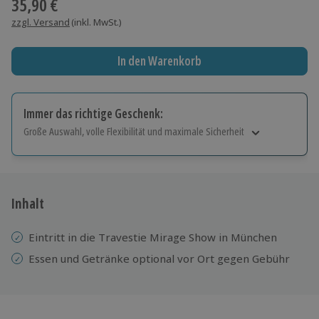
35,90 €
zzgl. Versand
(inkl. MwSt.)
In den Warenkorb
Immer das richtige Geschenk:
Große Auswahl, volle Flexibilität und maximale Sicherheit
Große Auswahl
Über 9.000 Erlebnisse.
Volle Flexibilität
Jeder Gutschein für alle Erlebnisse einlösbar.
Inhalt
Maximale Sicherheit
10 Jahre gültig & verlängerbar.
Eintritt in die Travestie Mirage Show in München
Essen und Getränke optional vor Ort gegen Gebühr