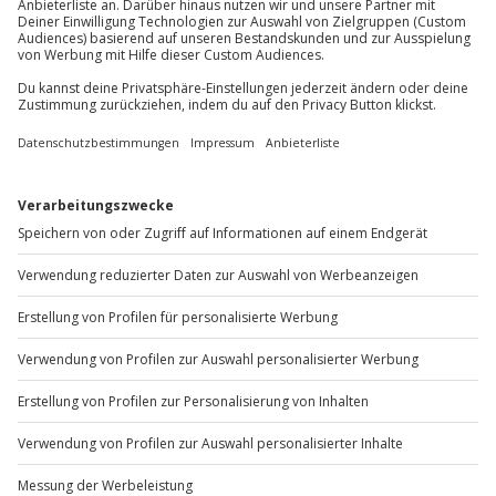
Du möchtest als Firma bestellen?
Sichere Dir attraktive Firmenkunden Vorteile.
+49 89 / 60 60 89 700
Mo-Fr: 9-17 Uhr
b2b@jochen-schweizer.de
www.b2b.jochen-schweizer.de/
Artikelnummer
:
65962
Andere Produkte entdecken