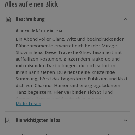
Alles auf einen Blick
Beschreibung
Glanzvolle Nächte in Jena
Ein Abend voller Glanz, Witz und beeindruckender
Bühnenmomente erwartet dich bei der Mirage
Show in Jena. Diese Travestie-Show fasziniert mit
auffälligen Kostümen, glitzerndem Make-up und
mitreißenden Darbietungen, die dich sofort in
ihren Bann ziehen. Du erlebst eine knisternde
Stimmung, hörst das begeisterte Publikum und lässt
dich von Charme, Humor und energiegeladenem
Tanz begeistern. Hier verbinden sich Stil und
Comedy, Illusion und Ausdruck zu einem
Mehr Lesen
besonderen Showerlebnis, das Spannung und
Staunen weckt. Jede Szene überrascht und spricht
deine Sinne an. Diese Produktion begeistert mit
Die wichtigsten Infos
hoher Qualität und großer Leidenschaft. Tauche ein
Dauer
in diese funkelnde Welt der Unterhaltung und