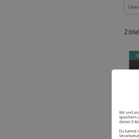
Über
2
Erle
-1