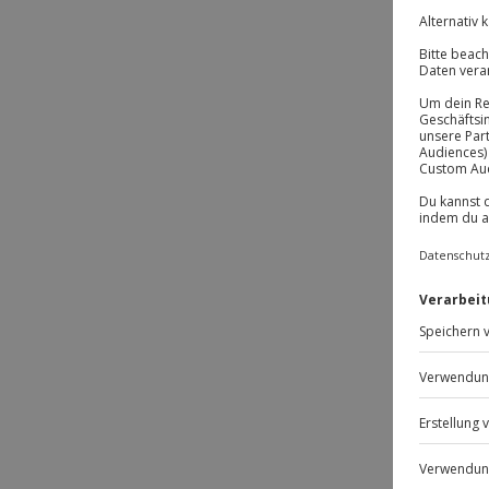
-1
Passt
-15% 