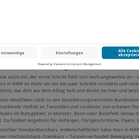
urse in Hamburg
ance
rse in Bonn
rse in Düsseldorf
urse in Dortmund
rse in Stuttgart
rse in NRW – Dein Abenteuer beginnt zwischen Rhein und Ruhr
sik setzt ein, der erste Schritt fühlt sich noch ungewohnt an – 
rs in NRW ist mehr als nur ein paar Schritte vorwärts und rü
ebnis, das dich aus dem Alltag holt und direkt ins Hier und Jetzt
ein-Westfalen zählt zu den bevölkerungsreichsten Bundesländ
ruckende Vielfalt an Tanzstilen und Locations: von urbanen Stu
hulen im Ruhrgebiet, in Münster, Bonn oder Bielefeld. Genau d
t. Du findest Angebote für Anfänger, Fortgeschrittene, Paare, 
ssischer Standardtanzkurs, leidenschaftlicher Salsa-Kurs in 
iver Hochzeitstanz-Crashkurs – Tanzen verbindet Bewegung mi