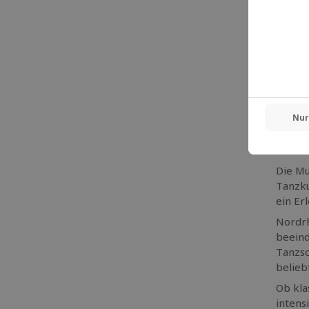
Tanzk
Poled
Tanzku
Tanzku
Tanzk
Tanzku
Tanzku
Die Mu
Tanzku
ein Erl
Nordrh
beeind
Tanzsc
belieb
Ob kla
intens