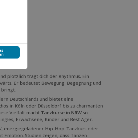
und plötzlich trägt dich der Rhythmus. Ein
ckwärts. Er bedeutet Bewegung, Begegnung und
 bringt.
ern Deutschlands und bietet eine
dios in Köln oder Düsseldorf bis zu charmanten
iese Vielfalt macht
Tanzkurse in NRW
so
Singles, Erwachsene, Kinder und Best Ager.
NRW, energiegeladener Hip-Hop-Tanzkurs oder
t Emotion. Studien zeigen, dass Tanzen