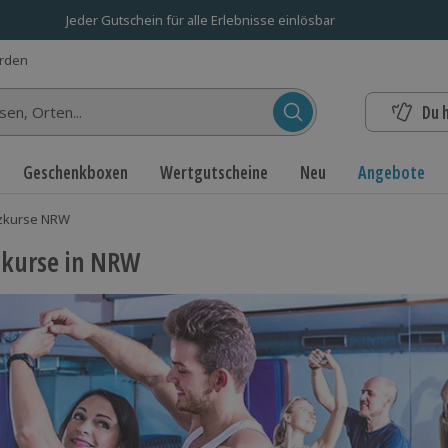
Jeder Gutschein für alle Erlebnisse einlösbar
erden
Du 
n...
Geschenkboxen
Wertgutscheine
Neu
Angebote
zkurse NRW
kurse in NRW