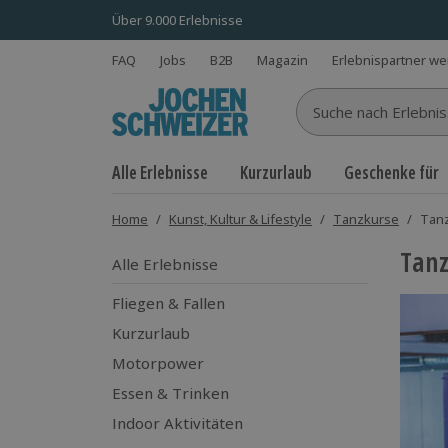
Über 9.000 Erlebnisse
FAQ
Jobs
B2B
Magazin
Erlebnispartner w
Suche nach Erlebnisse
Alle Erlebnisse
Kurzurlaub
Geschenke für
Home
/
Kunst, Kultur & Lifestyle
/
Tanzkurse
/
Tan
Tanz
Alle Erlebnisse
Fliegen & Fallen
Kurzurlaub
Motorpower
Essen & Trinken
Indoor Aktivitäten