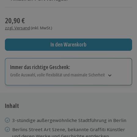
Wähle im nächsten Schritt einen Termin aus
20,90 €
zzgl. Versand
(inkl. MwSt.)
In den Warenkorb
Immer das richtige Geschenk:
Große Auswahl, volle Flexibilität und maximale Sicherheit
Große Auswahl
Über 9.000 Erlebnisse.
Volle Flexibilität
Jeder Gutschein für alle Erlebnisse einlösbar.
Inhalt
Maximale Sicherheit
10 Jahre gültig & verlängerbar.
3-stündige außergewöhnliche Stadtführung in Berlin
Berlins Street Art Szene, bekannte Graffiti Künstler
und deren Werke und Geschichte entdecken