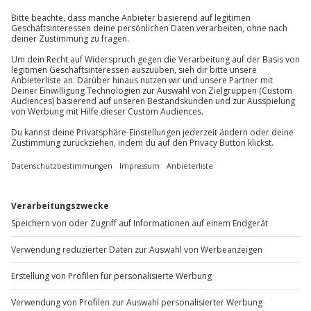
Kontakt & FAQ
Gruppengröße: 1-15 Personen
Jochen Schweizer
GmbH
Mühldorfstraße 8
81671
München
Du erreichst uns telefonisch zu folgenden Zeiten,
außer an bundesweiten Feiertagen:
Mo-Fr: 8-20 Uhr | Sa: 10-16 Uhr
Du möchtest als Firma bestellen?
Sichere Dir attraktive Firmenkunden Vorteile.
+49 89 / 60 60 89 700
Mo-Fr: 9-17 Uhr
b2b@jochen-schweizer.de