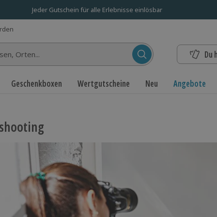
Jeder Gutschein für alle Erlebnisse einlösbar
erden
Du 
n...
Geschenkboxen
Wertgutscheine
Neu
Angebote
shooting