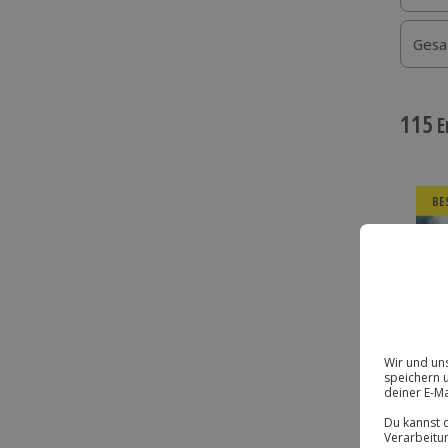
Gesa
115
E
BE