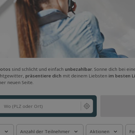
Fotos
sind schlicht und einfach
unbezahlbar
. Sonne dich bei ei
ichtgewitter,
präsentiere dich
mit deinem Liebsten
im besten L
ner neuen Seite.
Wo (PLZ oder Ort)
s
Anzahl der Teilnehmer
Aktionen
Fo