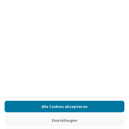
Vertrag widerrufen
FAQs
Kontakt
Zahlungsarten
Über uns
Magazin
Jobs
Partnerprogramm
Versand und Lieferung
Presse
AGB
Cookie Einstellungen
Datenschutz
Nutzungsbedingungen
Online-Marktplatz
Barrierefreiheit
Compliance
Impressum
RECHNUNG