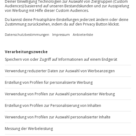
Du möchtest als Firma bestellen?
Sichere Dir attraktive Firmenkunden Vorteile.
+49 89 / 60 60 89 700
Mo-Fr: 9-17 Uhr
b2b@jochen-schweizer.de
www.b2b.jochen-schweizer.de/
Artikelnummer
:
62335
Andere Produkte entdecken