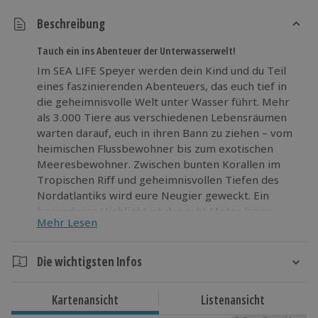
Beschreibung
Tauch ein ins Abenteuer der Unterwasserwelt!
Im SEA LIFE Speyer werden dein Kind und du Teil
eines faszinierenden Abenteuers, das euch tief in
die geheimnisvolle Welt unter Wasser führt. Mehr
als 3.000 Tiere aus verschiedenen Lebensräumen
warten darauf, euch in ihren Bann zu ziehen – vom
heimischen Flussbewohner bis zum exotischen
Meeresbewohner. Zwischen bunten Korallen im
Tropischen Riff und geheimnisvollen Tiefen des
Nordatlantiks wird eure Neugier geweckt. Ein
besonderes Highlight ist der acht Meter lange
Mehr Lesen
Unterwassertunnel mit seiner 180-Grad-
Rundumsicht – hier schwimmen majestätische Haie
und elegante Rochen direkt über eure Köpfe
Die wichtigsten Infos
hinweg. Nehmt euch diesen Tag, um in eine
Dauer
außergewöhnliche Welt einzutauchen und neue
Kartenansicht
Listenansicht
Perspektiven zu erleben!
Ca. 3 Stunden