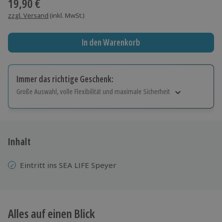
19,90 €
zzgl. Versand
(inkl. MwSt.)
In den Warenkorb
Immer das richtige Geschenk:
Große Auswahl, volle Flexibilität und maximale Sicherheit
Große Auswahl
Über 9.000 Erlebnisse.
Volle Flexibilität
Jeder Gutschein für alle Erlebnisse einlösbar.
Inhalt
Maximale Sicherheit
10 Jahre gültig & verlängerbar.
Eintritt ins SEA LIFE Speyer
Alles auf einen Blick