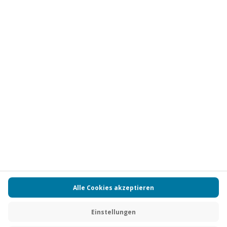
Vertrag widerrufen
FAQs
Kontakt
Zahlungsarten
Über uns
Magazin
Jobs
Partnerprogramm
Versand und Lieferung
Presse
AGB
Cookie Einstellungen
Datenschutz
Nutzungsbedingungen
Online-Marktplatz
Barrierefreiheit
Compliance
Impressum
RECHNUNG