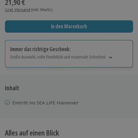
21,90 €
zzgl. Versand
(inkl. MwSt.)
In den Warenkorb
Immer das richtige Geschenk:
Große Auswahl, volle Flexibilität und maximale Sicherheit
Große Auswahl
Über 9.000 Erlebnisse.
Volle Flexibilität
Jeder Gutschein für alle Erlebnisse einlösbar.
Inhalt
Maximale Sicherheit
10 Jahre gültig & verlängerbar.
Eintritt ins SEA LIFE Hannover
Alles auf einen Blick