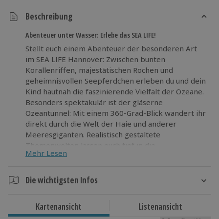
Beschreibung
Abenteuer unter Wasser: Erlebe das SEA LIFE!
Stellt euch einem Abenteuer der besonderen Art
im SEA LIFE Hannover: Zwischen bunten
Korallenriffen, majestätischen Rochen und
geheimnisvollen Seepferdchen erleben du und dein
Kind hautnah die faszinierende Vielfalt der Ozeane.
Besonders spektakulär ist der gläserne
Ozeantunnel: Mit einem 360-Grad-Blick wandert ihr
direkt durch die Welt der Haie und anderer
Meeresgiganten. Realistisch gestaltete
Themenwelten lassen euch tief in die
Mehr Lesen
Unterwasserwelt eintauchen – ganz ohne nass zu
werden. Wissenshungrige kommen auf ihre Kosten,
denn spannende Infos über den Schutz maritimer
Die wichtigsten Infos
Lebensräume machen dieses Erlebnis nicht nur
Dauer
aufregend, sondern auch lehrreich. Wagt
Kartenansicht
Listenansicht
gemeinsam den Ausflug und lasst euch von der
Ca. 3 Stunden