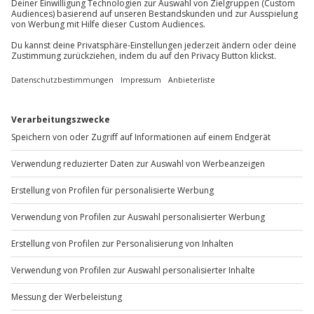
Du möchtest als Firma bestellen?
Sichere Dir attraktive Firmenkunden Vorteile.
+49 89 / 60 60 89 700
Mo-Fr: 9-17 Uhr
b2b@jochen-schweizer.de
www.b2b.jochen-schweizer.de/
Artikelnummer
:
62331
Andere Produkte entdecken