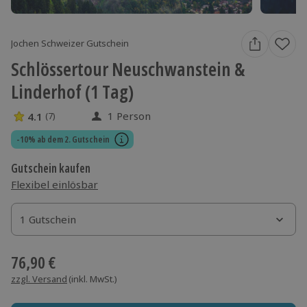
Jochen Schweizer Gutschein
Schlössertour Neuschwanstein &
Linderhof (1 Tag)
1 Person
4.1
(7)
4.1 Sterne von 5 aus 7 Bewertungen
-10% ab dem 2. Gutschein
Gutschein kaufen
Flexibel einlösbar
1 Gutschein
1 Gutschein
1 Gutschein
76,90 €
zzgl. Versand
(inkl. MwSt.)