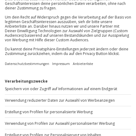
Jochen Schweizer
GmbH
Mühldorfstraße 8
81671
München
Du erreichst uns telefonisch zu folgenden Zeiten,
außer an bundesweiten Feiertagen:
Mo-Fr: 8-20 Uhr | Sa: 10-16 Uhr
Du möchtest als Firma bestellen?
Sichere Dir attraktive Firmenkunden Vorteile.
+49 89 / 60 60 89 700
Mo-Fr: 9-17 Uhr
b2b@jochen-schweizer.de
www.b2b.jochen-schweizer.de/