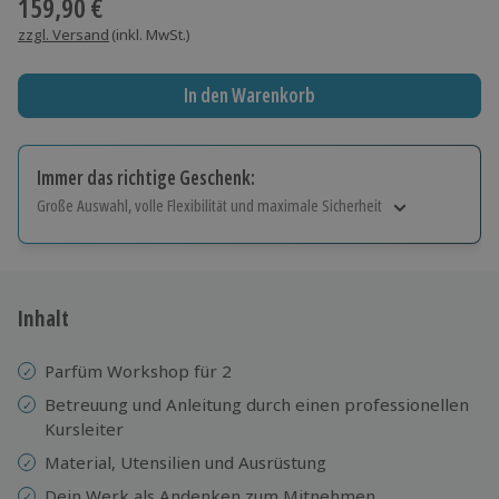
159,90 €
zzgl. Versand
(inkl. MwSt.)
In den Warenkorb
Immer das richtige Geschenk:
Große Auswahl, volle Flexibilität und maximale Sicherheit
Große Auswahl
Über 9.000 Erlebnisse.
Volle Flexibilität
Jeder Gutschein für alle Erlebnisse einlösbar.
Inhalt
Maximale Sicherheit
10 Jahre gültig & verlängerbar.
Parfüm Workshop für 2
Betreuung und Anleitung durch einen professionellen
Kursleiter
Material, Utensilien und Ausrüstung
Dein Werk als Andenken zum Mitnehmen