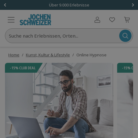
Über 9.000 Erlebnisse
Benutzerkonto
Suche nach Erlebnissen, Orten...
Home
/
Kunst, Kultur & Lifestyle
/
Online Hypnose
-15% CLUB DEAL
-15% CLU