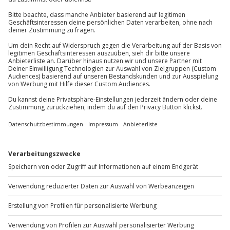
Kontakt & FAQ
Erziehungsberechtigten)
Bereitschaft zur Veränderung
Normale psychische Verfassung
Jochen Schweizer
GmbH
Zugang zu einem PC, Laptop, Smartphone, o.Ä.
Mühldorfstraße 8
sowie eine funktionierende WLAN-Verbindung
81671
München
und die Software Zoom
Störungsfreie Umgebung während der
Du erreichst uns telefonisch zu folgenden Zeiten,
Erlebniszeit
außer an bundesweiten Feiertagen:
Unterschriebener Haftungsausschluss
Mo-Fr: 8-20 Uhr | Sa: 10-16 Uhr
Teilnehmer
Du möchtest als Firma bestellen?
Der Gutschein ist gültig für 1 Person.
Sichere Dir attraktive Firmenkunden Vorteile.
+49 89 / 60 60 89 700
Mo-Fr: 9-17 Uhr
b2b@jochen-schweizer.de