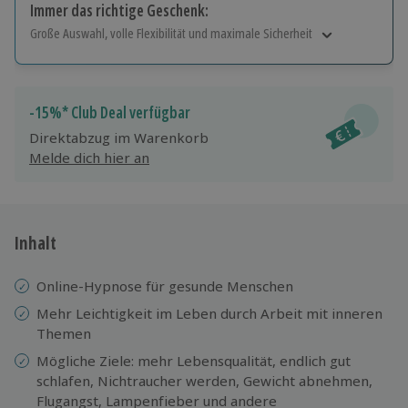
Immer das richtige Geschenk:
Große Auswahl, volle Flexibilität und maximale Sicherheit
Große Auswahl
Über 9.000 Erlebnisse.
Volle Flexibilität
-15%* Club Deal verfügbar
Jeder Gutschein für alle Erlebnisse einlösbar.
Direktabzug im Warenkorb
Maximale Sicherheit
Melde dich hier an
10 Jahre gültig & verlängerbar.
Inhalt
Online-Hypnose für gesunde Menschen
Mehr Leichtigkeit im Leben durch Arbeit mit inneren
Themen
Mögliche Ziele: mehr Lebensqualität, endlich gut
schlafen, Nichtraucher werden, Gewicht abnehmen,
Flugangst, Lampenfieber und andere