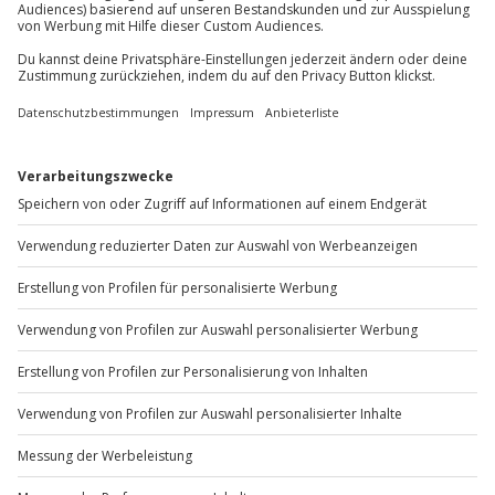
Kleiderordnung: dem Anlass entsprechend
Sichere Dir attraktive Firmenkunden Vorteile.
+49 89 / 60 60 89 700
Mo-Fr: 9-17 Uhr
b2b@jochen-schweizer.de
www.b2b.jochen-schweizer.de/
Artikelnummer
:
49363
Andere Produkte entdecken