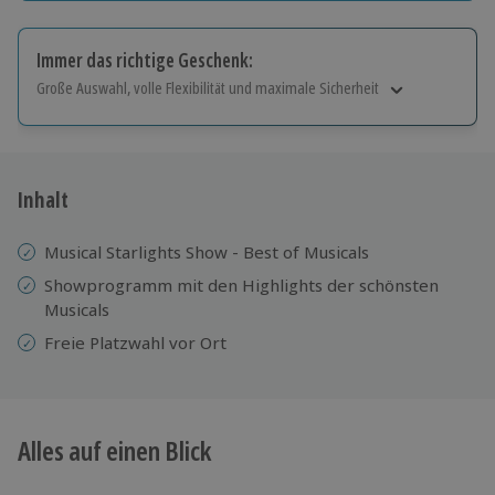
Immer das richtige Geschenk:
Große Auswahl, volle Flexibilität und maximale Sicherheit
Große Auswahl
Über 9.000 Erlebnisse.
Volle Flexibilität
Jeder Gutschein für alle Erlebnisse einlösbar.
Inhalt
Maximale Sicherheit
10 Jahre gültig & verlängerbar.
Musical Starlights Show - Best of Musicals
Showprogramm mit den Highlights der schönsten
Musicals
Freie Platzwahl vor Ort
Alles auf einen Blick