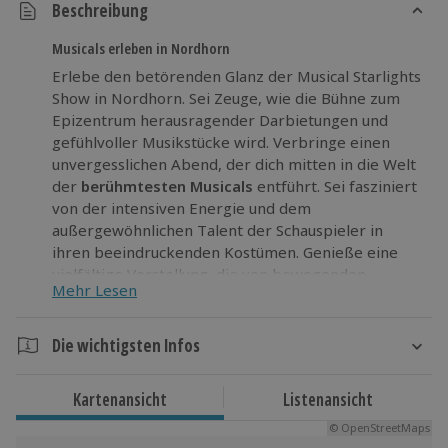
Beschreibung
Musicals erleben in Nordhorn
Erlebe den betörenden Glanz der Musical Starlights
Show in Nordhorn. Sei Zeuge, wie die Bühne zum
Epizentrum herausragender Darbietungen und
gefühlvoller Musikstücke wird. Verbringe einen
unvergesslichen Abend, der dich mitten in die Welt
der
berühmtesten Musicals
entführt. Sei fasziniert
von der intensiven Energie und dem
außergewöhnlichen Talent der Schauspieler in
ihren beeindruckenden Kostümen. Genieße eine
vielfältige Vorstellung, die von bewegenden
Mehr Lesen
Balladen bis zu kraftvollen Rocknummern reicht.
Erlebe die fesselnden Erzählungen von "Tanz der
Vampire", "Elisabeth", "Die Eiskönigin" und
Die wichtigsten Infos
weiteren musikalischen Meisterwerken.
Dauer
Bereite dich auf das
herausragende Musikereignis
Kartenansicht
Listenansicht
Ca. 2 Stunden
des Jahres
vor – die Musical Starlights Show in
© OpenStreetMaps
Nordhorn erwartet dich!