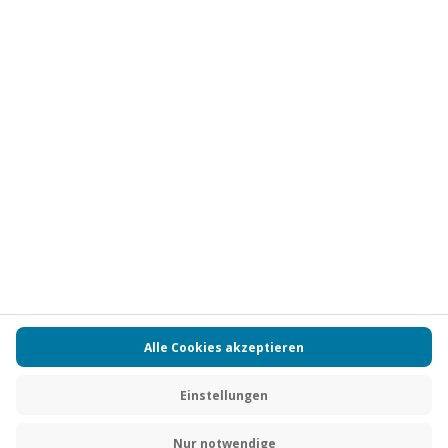
Vertrag widerrufen
FAQs
Kontakt
Zahlungsarten
Über uns
Magazin
Jobs
Partnerprogramm
Versand und Lieferung
Presse
AGB
Cookie Einstellungen
Datenschutz
Nutzungsbedingungen
Online-Marktplatz
Barrierefreiheit
Compliance
Impressum
RECHNUNG