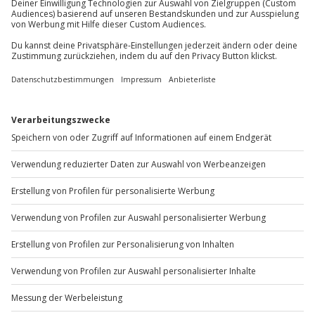
Du möchtest als Firma bestellen?
Sichere Dir attraktive Firmenkunden Vorteile.
+49 89 / 60 60 89 700
Mo-Fr: 9-17 Uhr
b2b@jochen-schweizer.de
www.b2b.jochen-schweizer.de/
Artikelnummer
:
59055
Andere Produkte entdecken