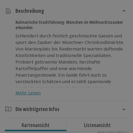
Beschreibung
Kulinarische Stadtführung: München im Weihnachtszauber
erkunden
Schlendert durch festlich geschmückte Gassen und
spürt den Zauber der Münchner Christkindlmärkte.
Von Marienplatz bis Rindermarkt warten duftende
Köstlichkeiten und traditionelle Spezialitäten.
Probiert gebrannte Mandeln, herzhafte
Kartoffelpuffer und eine wärmende
Feuerzangenbowle. Ein Guide führt euch zu
versteckten Schätzen und erzählt spannende
Geschichten aus der Stadt. Diese München
Mehr Lesen
Stadtführung kombiniert genussvolle Entdeckungen
mit bayerischer Tradition. München erkunden wird
zum außergewöhnlichen Abenteuer, das euch neue
Die wichtigsten Infos
Eindrücke erleben lässt. Gönnt euch diese
Dauer
kulinarische Stadtführung und macht euer München
Kartenansicht
Listenansicht
Sightseeing im Winter zu etwas Besonderem!
Ca. 3 Stunden