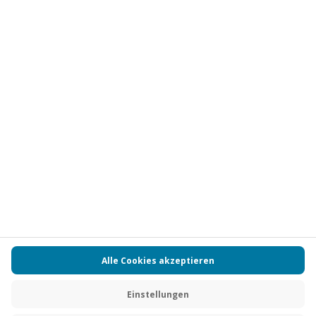
Vertrag widerrufen
FAQs
Kontakt
Zahlungsarten
Über uns
Magazin
Jobs
Partnerprogramm
Versand und Lieferung
Presse
AGB
Cookie Einstellungen
Datenschutz
Nutzungsbedingungen
Online-Marktplatz
Barrierefreiheit
Compliance
Impressum
RECHNUNG