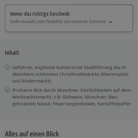
Immer das richtige Geschenk:
Große Auswahl, volle Flexibilität und maximale Sicherheit
Große Auswahl
Über 9.000 Erlebnisse.
Volle Flexibilität
Jeder Gutschein für alle Erlebnisse einlösbar.
Inhalt
Maximale Sicherheit
10 Jahre gültig & verlängerbar.
Geführte, englische kulinarische Stadtführung durch
Münchens schönsten Christkindlmärkte (Marienplatz
und Rindermarkt)
Probiere dich durch Münchner Köstlichkeiten auf dem
Weihnachtsmarkt, z.B. Glühwein, Münchner Bier,
gebrannte Nüsse, Feuerzangenbowle, Kartoffelpuffer
Alles auf einen Blick