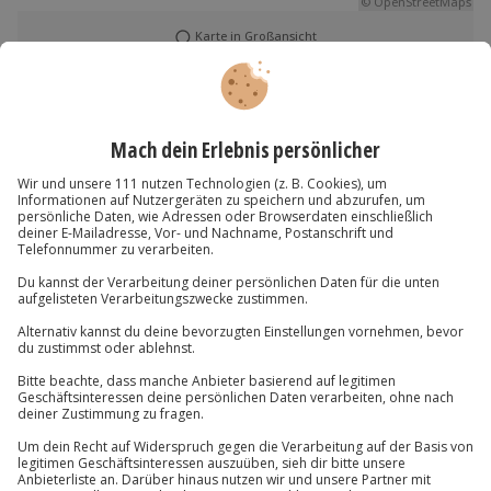
© OpenStreetMaps
Karte in Großansicht
Verfügbarkeit / Termine
Ganzjährig zu bestimmten Terminen verfügbar
Du hast noch Fragen?
Teilnahmebedingungen
Normale physische und psychische Verfassung
01 205 19 24
Teilnehmer
Kontakt & FAQ
Gutschein gültig für 1 Person
Gruppengröße: 2-8 Personen
Jochen Schweizer
GmbH
Mühldorfstraße 8
Hinweis
81671
München
Die Tour wird auf Englisch gehalten
Du erreichst uns telefonisch zu folgenden Zeiten,
außer an bundesweiten Feiertagen:
Mo-Fr: 8-20 Uhr | Sa: 10-16 Uhr