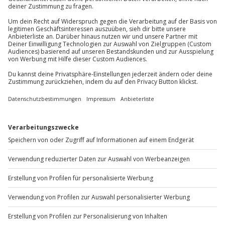
Mühldorfstraße 8
81671
München
Du erreichst uns telefonisch zu folgenden Zeiten,
außer an bundesweiten Feiertagen:
Mo-Fr: 8-20 Uhr | Sa: 10-16 Uhr
Du möchtest als Firma bestellen?
Sichere Dir attraktive Firmenkunden Vorteile.
+49 89 / 60 60 89 700
Mo-Fr: 9-17 Uhr
b2b@jochen-schweizer.de
www.b2b.jochen-schweizer.de/
Artikelnummer
:
40813