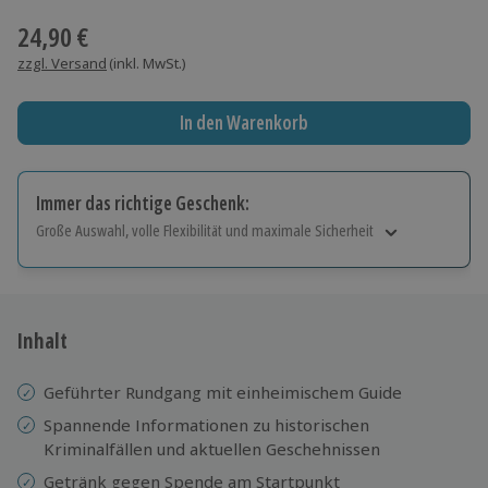
24,90 €
zzgl. Versand
(inkl. MwSt.)
In den Warenkorb
Immer das richtige Geschenk:
Große Auswahl, volle Flexibilität und maximale Sicherheit
Große Auswahl
Über 9.000 Erlebnisse.
Volle Flexibilität
Jeder Gutschein für alle Erlebnisse einlösbar.
Inhalt
Maximale Sicherheit
10 Jahre gültig & verlängerbar.
Geführter Rundgang mit einheimischem Guide
Spannende Informationen zu historischen
Kriminalfällen und aktuellen Geschehnissen
Getränk gegen Spende am Startpunkt