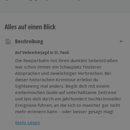
Alles auf einen Blick
Beschreibung
Auf Verbrecherjagd in St. Pauli
Die Reeperbahn mit ihren dunklen Seitenstraßen
war schon immer ein Schauplatz finsterer
Absprachen und zwielichtiger Verbrechen. Bei
dieser historischen Krimitour erlebst du
Sightseeing mal anders. Begib dich mit einem
einheimischen Guide auf unterhaltsame Zeitreise
und lass dich durch ein Jahrhundert hochkrimineller
Ereignisse führen, an die sich so mancher gar nicht
mehr erinnern kann – oder besser gesagt mag!
Erfahrt, wo der psychopathische Serienkiller Fritz
Mehr Lesen
Honka nach seinen Opfern Ausschau hielt, wandelt