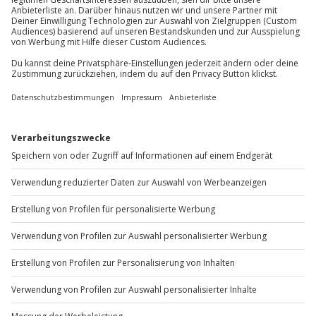
Du möchtest als Firma bestellen?
Sichere Dir attraktive Firmenkunden Vorteile.
+49 89 / 60 60 89 700
Mo-Fr: 9-17 Uhr
b2b@jochen-schweizer.de
www.b2b.jochen-schweizer.de/
Artikelnummer
:
45732
Andere Produkte entdecken