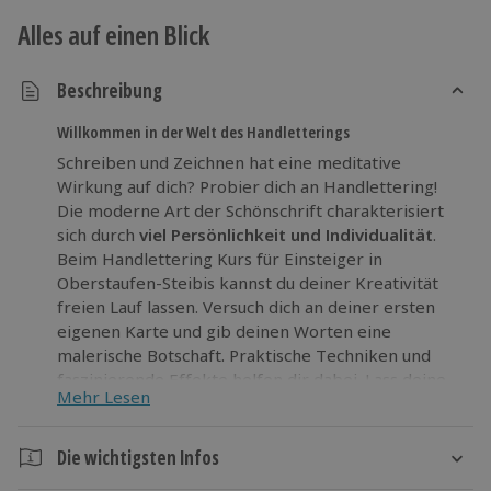
Alles auf einen Blick
Beschreibung
Willkommen in der Welt des Handletterings
Schreiben und Zeichnen hat eine meditative
Wirkung auf dich? Probier dich an Handlettering!
Die moderne Art der Schönschrift charakterisiert
sich durch
viel Persönlichkeit und Individualität
.
Beim Handlettering Kurs für Einsteiger in
Oberstaufen-Steibis kannst du deiner Kreativität
freien Lauf lassen. Versuch dich an deiner ersten
eigenen Karte und gib deinen Worten eine
malerische Botschaft. Praktische Techniken und
faszinierende Effekte helfen dir dabei. Lass deine
Mehr Lesen
Gedanken beim Gestalten der Schriftzüge los und
versinke in der Welt des Handletterings.
Die wichtigsten Infos
Nach dem Workshop hört es nicht auf!
Werde zum
Profi
im Handlettering und erstelle viele neue