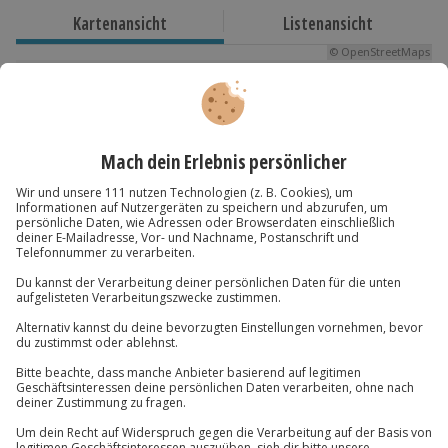
Dauer
Kunstwerke.
Kartenansicht
Listenansicht
Plane rund 3 Stunden ein.
© OpenStreetMaps
Karte in Großansicht
Verfügbarkeit / Termine
Ganzjährig zu bestimmten Terminen verfügbar.
Du hast noch Fragen?
Teilnahmebedingungen
Das Mindestalter beträgt 11 Jahre.
01 205 19 24
Ausrüstung & Kleidung
Kontakt & FAQ
Das Arbeitsmaterial für den Workshop wird vor Ort
gestellt.
Jochen Schweizer
GmbH
Mühldorfstraße 8
Teilnehmer
81671
München
Gutschein gültig für 1 Person
Du erreichst uns telefonisch zu folgenden Zeiten,
Gruppengröße: 4 bis 6 Personen
außer an bundesweiten Feiertagen:
Mo-Fr: 8-20 Uhr | Sa: 10-16 Uhr