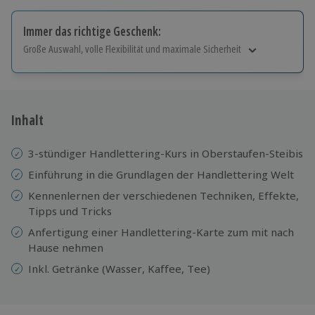
Immer das richtige Geschenk:
Große Auswahl, volle Flexibilität und maximale Sicherheit
Große Auswahl
Über 9.000 Erlebnisse.
Volle Flexibilität
Jeder Gutschein für alle Erlebnisse einlösbar.
Inhalt
Maximale Sicherheit
10 Jahre gültig & verlängerbar.
3-stündiger Handlettering-Kurs in Oberstaufen-Steibis
Einführung in die Grundlagen der Handlettering Welt
Kennenlernen der verschiedenen Techniken, Effekte,
Tipps und Tricks
Anfertigung einer Handlettering-Karte zum mit nach
Hause nehmen
Inkl. Getränke (Wasser, Kaffee, Tee)