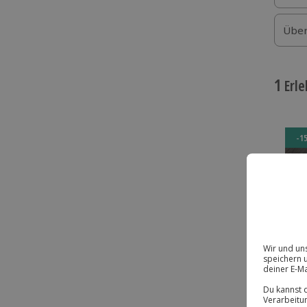
Über
1
Erle
-1