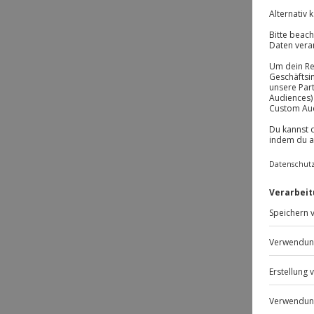
Passt
-15% 
Ges