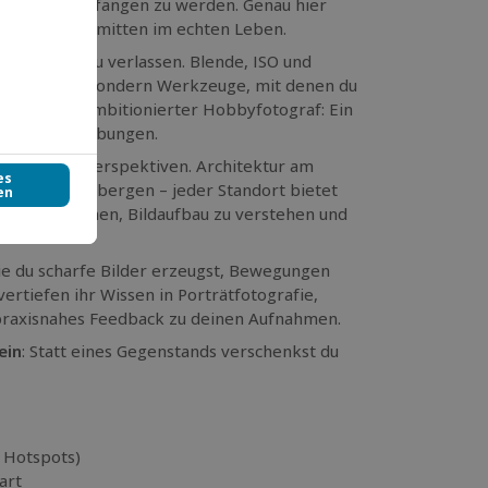
warten, eingefangen zu werden. Genau hier
aum, sondern mitten im echten Leben.
matikmodus zu verlassen. Blende, ISO und
 Rätsel mehr, sondern Werkzeuge, mit denen du
nisse oder ambitionierter Hobbyfotograf: Ein
n realen Umgebungen.
aus neuen Perspektiven. Architektur am
 in den Weinbergen – jeder Standort bietet
t wahrzunehmen, Bildaufbau zu verstehen und
wie du scharfe Bilder erzeugst, Bewegungen
vertiefen ihr Wissen in Porträtfotografie,
, praxisnahes Feedback zu deinen Aufnahmen.
ein
: Statt eines Gegenstands verschenkst du
 Hotspots)
art