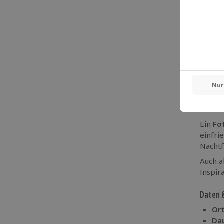
Weinbe
beginn
Du ler
Belich
Licht 
Fotowo
Gemein
Schlos
eigene
Techni
Ein
Fo
einfri
Nachtf
Auch a
Inspir
Daten 
Ort
Dau