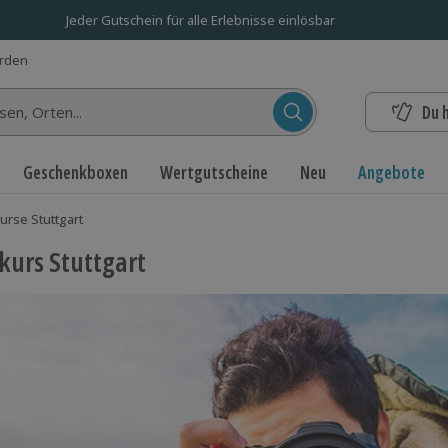
Jeder Gutschein für alle Erlebnisse einlösbar
erden
Du 
n...
Geschenkboxen
Wertgutscheine
Neu
Angebote
urse Stuttgart
kurs Stuttgart