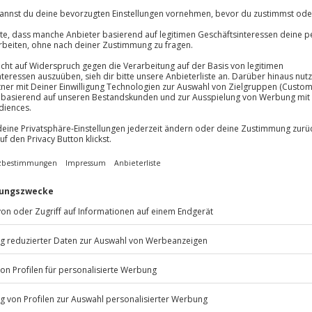
mitbringen, ansonsten wi
fotografiert oder ein Mo
 immer:
Unsere Geschenkboxen
Grundlagen des Posierens
Einführung in die richtige
Umgebung und Outfit
CLUB DEAL
-15% CLUB DEAL
chenkbox Happy Birthday
Geschenkbox Besondere
Nächte
Für 1-2 Personen
Für 2 Personen
Freie Erlebnis-Auswahl an
Freie Auswahl aus ca. 290
ca. 1.700 Orten
Unterkünften