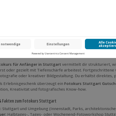
rgen rund um die Stadt eröffnen sich Motive, die nur darauf 
t dein
Fotokurs Stuttgart
– nicht in einem sterilen Seminarr
nst, deine Kamera bewusst zu steuern, statt dich auf den Auto
tungszeit sind nach diesem Fotografie Kurs in Stuttgart keine
formst und Stimmungen erzeugst. Ob Einsteiger ohne Vorkennt
rkshop in Stuttgart
verbindet Theorie und direkte Praxis i
sam mit einem erfahrenen Fotografen entdeckst du die Stadt 
splatz, Street Photography in der Innenstadt oder Naturmotive
 fotografische Herausforderungen. Ziel ist es, Motive bewuss
k sicher anzuwenden.
tokurs für Anfänger in Stuttgart
vermittelt dir strukturiert, 
erst oder gezielt mit Tiefenschärfe arbeitest. Fortgeschrittene 
otografie oder kreativer Bildgestaltung. Du erhältst direktes
ls Erlebnisgeschenk überzeugt ein
Fotokurs Stuttgart Gutsch
ation, Kreativität und fotografisches Know-how.
& Fakten zum Fotokurs Stuttgart
:
Stuttgart und Umgebung (Innenstadt, Parks, architektonische
er:
Halbtages-, Tages- oder Wochenend-Fotoworkshop Stuttg