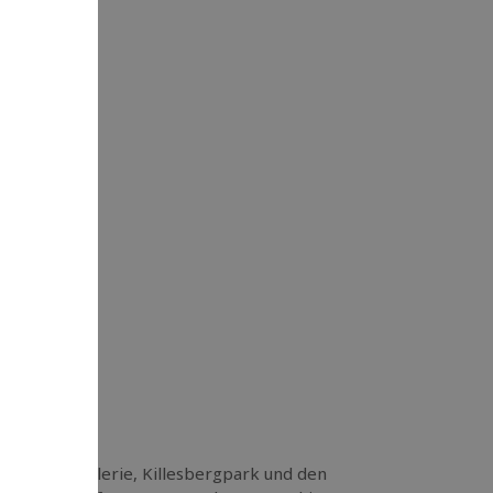
isse
atz, Staatsgalerie, Killesbergpark und den