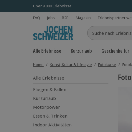
Über 9.000 Erlebnisse
FAQ
Jobs
B2B
Magazin
Erlebnispartner w
Suche nach Erlebnisse
Alle Erlebnisse
Kurzurlaub
Geschenke für
Home
/
Kunst, Kultur & Lifestyle
/
Fotokurse
/
Fotok
Foto
Alle Erlebnisse
Fliegen & Fallen
Kurzurlaub
Motorpower
Essen & Trinken
Indoor Aktivitäten