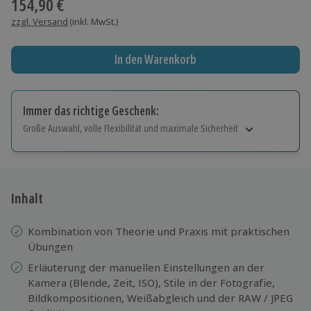
154,90 €
zzgl. Versand
(inkl. MwSt.)
In den Warenkorb
Immer das richtige Geschenk:
Große Auswahl, volle Flexibilität und maximale Sicherheit
Große Auswahl
Über 9.000 Erlebnisse.
Volle Flexibilität
Jeder Gutschein für alle Erlebnisse einlösbar.
Inhalt
Maximale Sicherheit
10 Jahre gültig & verlängerbar.
Kombination von Theorie und Praxis mit praktischen
Übungen
Erläuterung der manuellen Einstellungen an der
Kamera (Blende, Zeit, ISO), Stile in der Fotografie,
Bildkompositionen, Weißabgleich und der RAW / JPEG