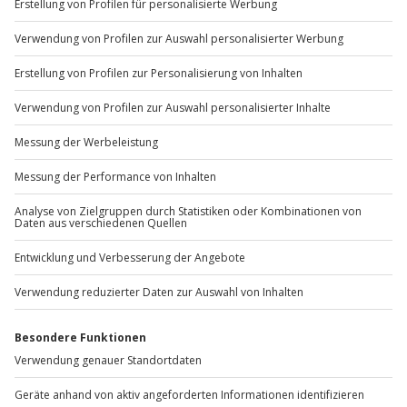
+49 89 / 60 60 89 700
Mo-Fr: 9-17 Uhr
b2b@jochen-schweizer.de
www.b2b.jochen-schweizer.de/
Artikelnummer
:
63762
Andere Produkte entdecken