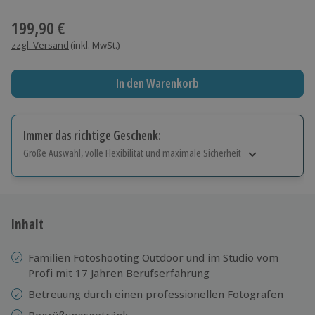
Wähle im nächsten Schritt einen Termin aus
199,90 €
zzgl. Versand
(inkl. MwSt.)
In den Warenkorb
Immer das richtige Geschenk:
Große Auswahl, volle Flexibilität und maximale Sicherheit
Große Auswahl
Über 9.000 Erlebnisse.
Volle Flexibilität
Jeder Gutschein für alle Erlebnisse einlösbar.
Inhalt
Maximale Sicherheit
10 Jahre gültig & verlängerbar.
Familien Fotoshooting Outdoor und im Studio vom
Profi mit 17 Jahren Berufserfahrung
Betreuung durch einen professionellen Fotografen
Begrüßungsgetränk