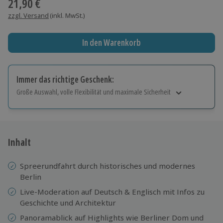
21,90 €
zzgl. Versand
(inkl. MwSt.)
In den Warenkorb
Immer das richtige Geschenk:
Große Auswahl, volle Flexibilität und maximale Sicherheit
Große Auswahl
Über 9.000 Erlebnisse.
Volle Flexibilität
Jeder Gutschein für alle Erlebnisse einlösbar.
Inhalt
Maximale Sicherheit
10 Jahre gültig & verlängerbar.
Spreerundfahrt durch historisches und modernes
Berlin
Live-Moderation auf Deutsch & Englisch mit Infos zu
Geschichte und Architektur
Panoramablick auf Highlights wie Berliner Dom und